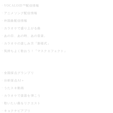
VOCALOID™配信情報
アニメソング配信情報
外国曲配信情報
カラオケで盛り上がる曲
あの日、あの時、あの音楽。
カラオケの楽しみ方『新様式』
気持ちよく歌おう！『マスクエフェクト』
お店でもっと楽しむ
全国採点グランプリ
分析採点AI＋
うたスキ動画
カラオケで楽器を弾こう
歌いたい曲をリクエスト
キョクナビアプリ