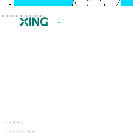
JOYSOUND.comトップ
カラオケ楽曲・歌詞検索
カラオケ店舗検索
全国カラオケ大会
イベント・キャンペーン
うたスキ
マイルーム
マイうたスキ動画