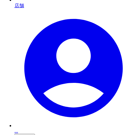
店舗
...