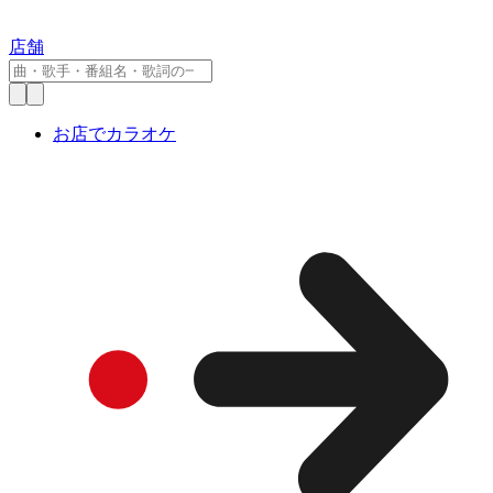
店舗
お店でカラオケ