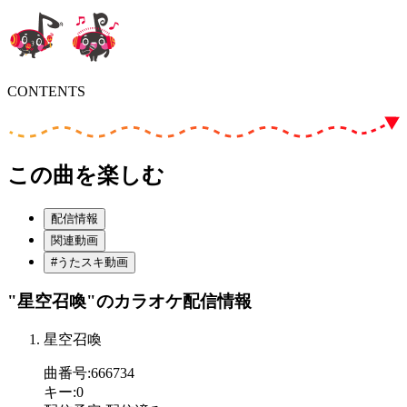
CONTENTS
この曲を楽しむ
配信情報
関連動画
#うたスキ動画
"星空召喚"
のカラオケ配信情報
星空召喚
曲番号
:
666734
キー
:
0