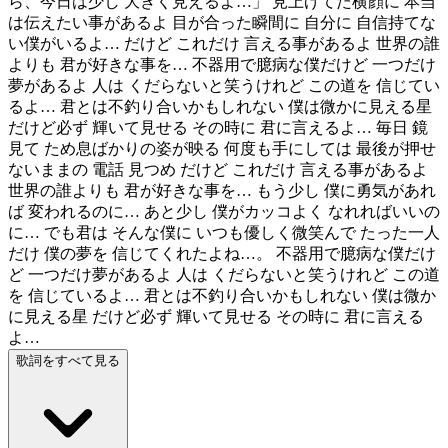
ら、今日は少し 大きく見えるよ…」 見上げてた横顔に 本当
は伝えたい事があるよ 目が合った瞬間に 自分に 自信持てな
い僕がいるよ… だけど これだけ 言える事があるよ 世界の誰
よりも 君が好きな事を… 不器用で臆病な僕だけど 一つだけ
夢があるよ 人は くだらないと笑うけれど この道を 信じてい
るよ… 君とは不釣り合いかもしれない 僕は微かに見える星
だけど必ず 輝いて見せる その時に 君に言えるよ… 毎日 鏡
見て ため息ばかりの姿が映る 何度も手にしては 最後が押せ
ないままの 電話 見つめ だけど これだけ 言える事があるよ
世界の誰よりも 君が好きな事を… もう少し 僕に勇気があれ
ば 変われるのに… あと少し 僕がカッコよく なれればいいの
に… でも君は そんな僕に いつも優しく微笑んで たった一人
だけ 僕の夢を 信じてくれたよね…。 不器用で臆病な僕だけ
ど 一つだけ夢があるよ 人は くだらないと笑うけれど この道
を 信じているよ… 君とは不釣り合いかもしれない 僕は微か
に見える星 だけど必ず 輝いて見せる その時に 君に言える
よ…
歌詞をすべて見る