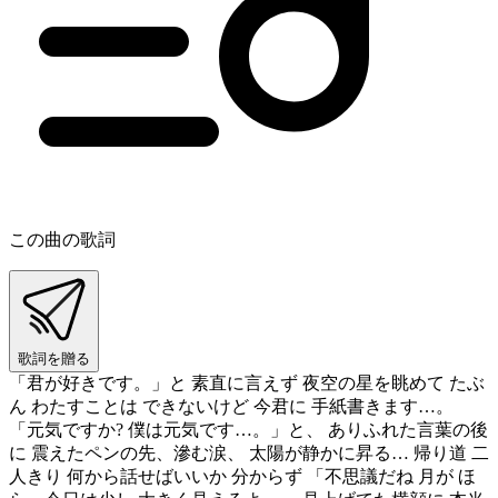
この曲の歌詞
歌詞を贈る
「君が好きです。」と 素直に言えず 夜空の星を眺めて たぶ
ん わたすことは できないけど 今君に 手紙書きます…。
「元気ですか? 僕は元気です…。」と、 ありふれた言葉の後
に 震えたペンの先、滲む涙、 太陽が静かに昇る… 帰り道 二
人きり 何から話せばいいか 分からず 「不思議だね 月が ほ