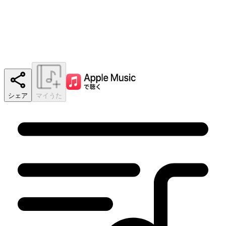
シェア
マイうた