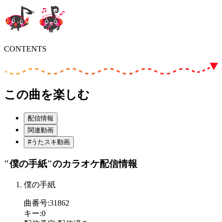
CONTENTS
この曲を楽しむ
配信情報
関連動画
#うたスキ動画
"僕の手紙"
のカラオケ配信情報
僕の手紙
曲番号
:
31862
キー
:
0