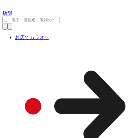
店舗
お店でカラオケ