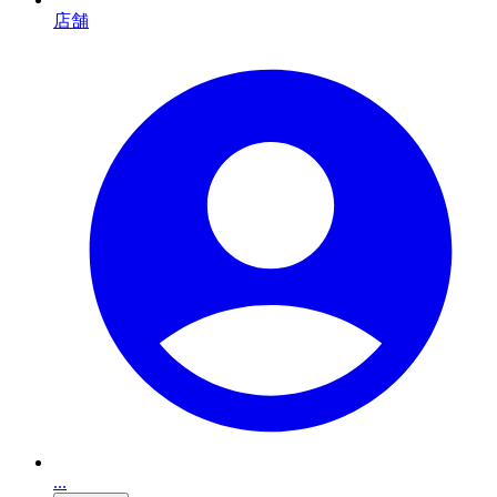
店舗
...