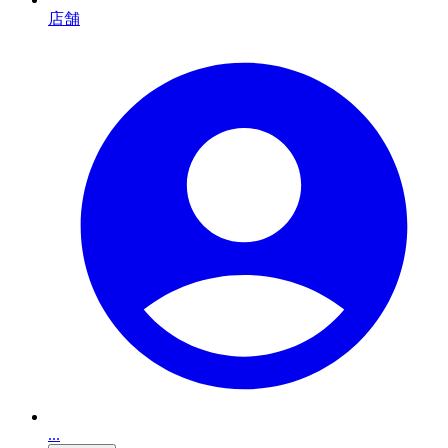
店舗
...