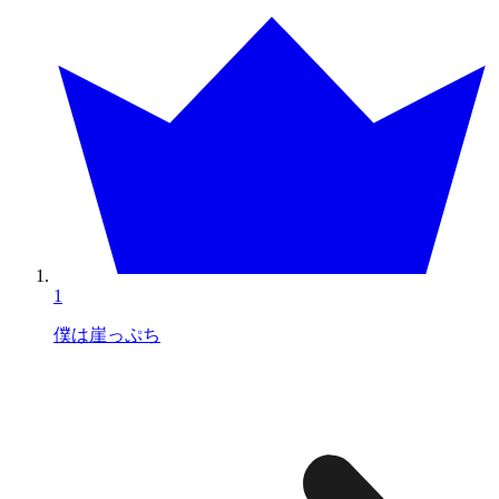
1
僕は崖っぷち