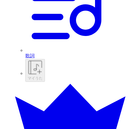
歌詞
マイうた