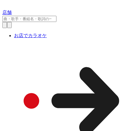
店舗
お店でカラオケ