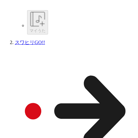
マイうた
スワヒリGO!!