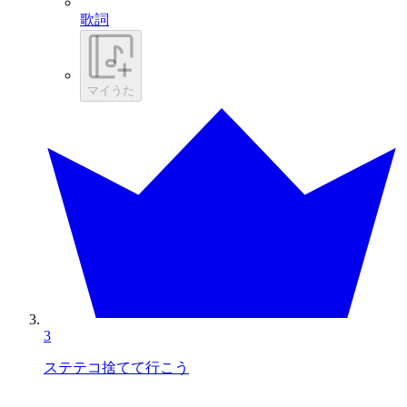
歌詞
マイうた
3
ステテコ捨てて行こう