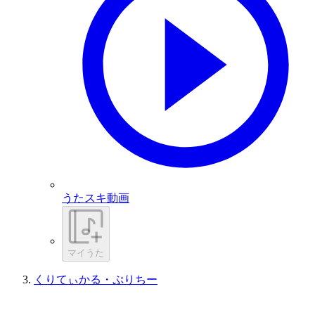
うたスキ動画
マイうた
くりてぃかる・ぷりちー