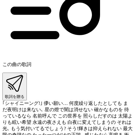
この曲の歌詞
歌詞を贈る
｢シャイニーング!｣ 儚い願い… 何度繰り返したとしても ま
だ夜明けは来ない､ 星の燈で闇は消せない 確かなものを 待
っているなら 名前呼んで この世界を 照らしだすのは 太陽よ
りも眩い希望 永遠の夜さえも 白夜に変えてしまうの それは
光､ もう気付いてるでしょう? そう!輝きは抑えられない 最大
限の奇跡なの たった一つだけの正鵠､ 感じたなら高鳴る 衝