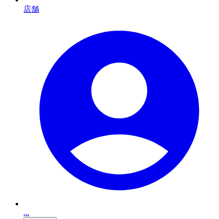
店舗
...