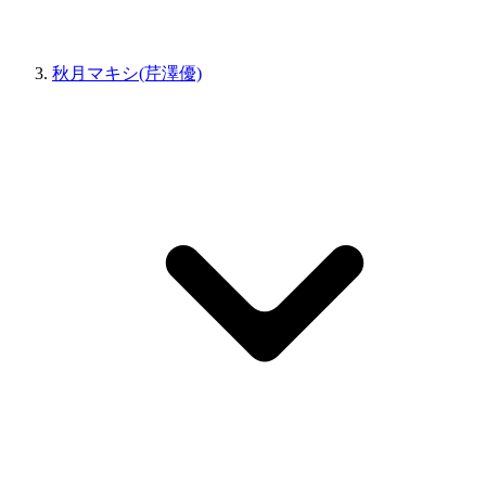
秋月マキシ(芹澤優)