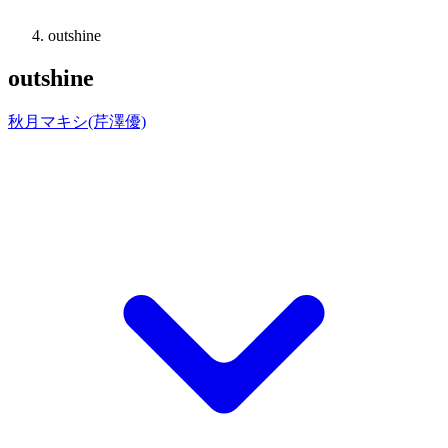
outshine
outshine
秋月マキシ(芹澤優)