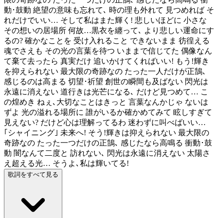
動･鼓動 絶望の意味も忘れて､ 時の理も外れて 見つめれば そ
れだけでいい… そして私はまた輝く! 悲しいほどに 小さな
その想いの居場所 何故…黒衣を纏って､ より悲しい運命にす
るの? 確かなことを 受け入れること できないまま 彷徨える
魂でさえも その光の言葉を待つ いままで信じてた 偶像なん
て棄て去ったら 真実だけ 追いかけてくればいい! もう!輝き
を抑えられない 最大限の奇跡なの たった一人だけが正鵠､
感じるのは高まる 切望･祈望 創世の瞬間も及ばない 閃光は
永遠に消えない 道行きは光芒になる､ だけど見つめて… こ
の煌めき ねぇ､大切なことはきっと 言葉なんかじゃ ないは
ずよ 光の溢れる場所に 誰がいるか確かめてみて 眩しすぎて
見えない? だけど心は理解ってるわ 迷わずに叫べばいい…
｢シャイニング｣ 未来へ! そう!輝きは抑えられない 最大限の
奇跡なの たった一つだけの正鵠､ 感じたなら高鳴る 衝動･鼓
動 闇なんて二度と 訪れない､ 閃光は永遠に消えない 太陽さ
え超える光… そうよ､私は輝いてる!
歌詞をすべて見る