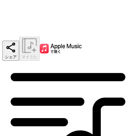
シェア
マイうた