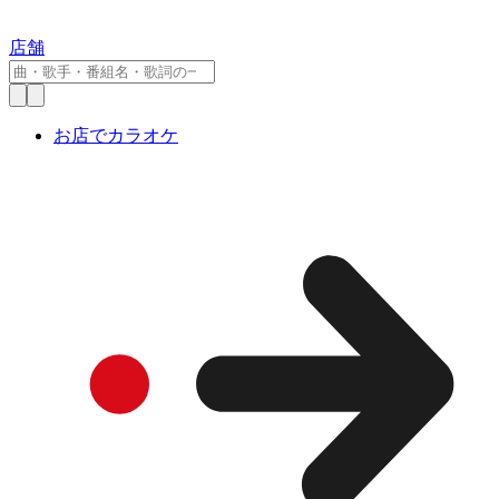
店舗
お店でカラオケ