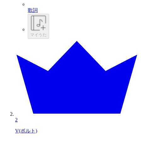
歌詞
マイうた
2
V(ボルト)