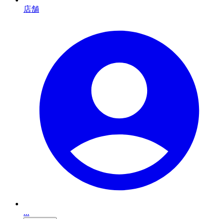
店舗
...