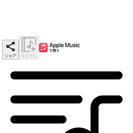
シェア
マイうた