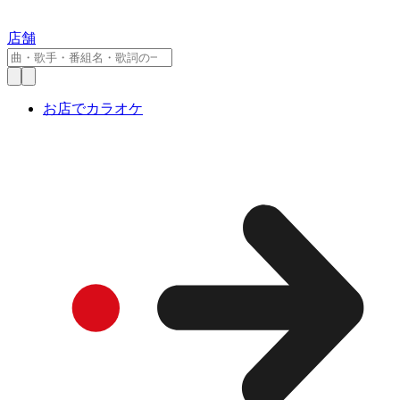
店舗
お店でカラオケ