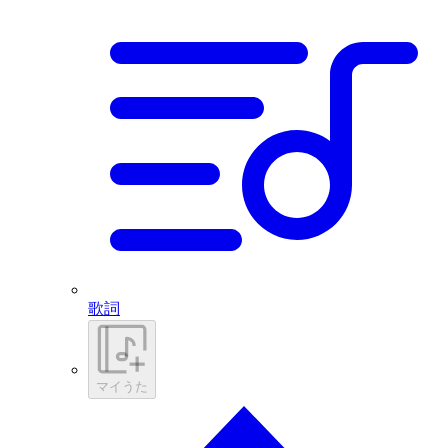
歌詞
マイうた