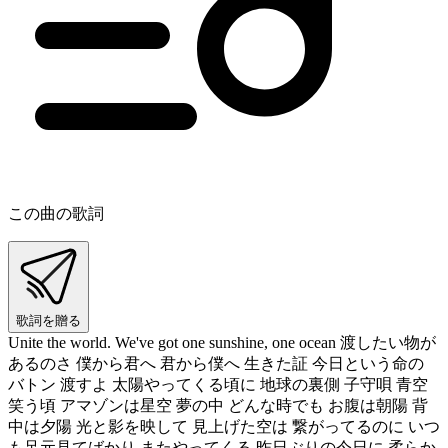
この曲の歌詞
歌詞を贈る
Unite the world. We've got one sunshine, one ocean 渡したい物が
あるのさ 僕から君へ 君から僕へ 生きた証 今日という命の
バトン 渡すよ 太陽やってくる頃に 地球の裏側 子守唄 青空
笑う頃 アマゾンは星空 夢の中 どんな時でも お腹は朝陽 背
中は夕陽 光と影を映して 見上げた空は 繋がってるのに いつ
も足元見てばかり またやってくる 昨日ぶりの今日に 柔らか