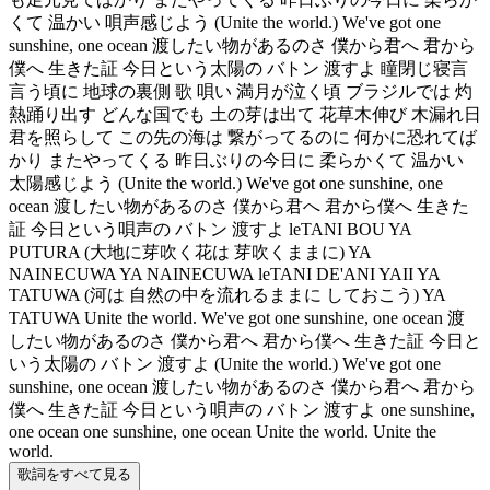
くて 温かい 唄声感じよう (Unite the world.) We've got one
sunshine, one ocean 渡したい物があるのさ 僕から君へ 君から
僕へ 生きた証 今日という太陽の バトン 渡すよ 瞳閉じ寝言
言う頃に 地球の裏側 歌 唄い 満月が泣く頃 ブラジルでは 灼
熱踊り出す どんな国でも 土の芽は出て 花草木伸び 木漏れ日
君を照らして この先の海は 繋がってるのに 何かに恐れてば
かり またやってくる 昨日ぶりの今日に 柔らかくて 温かい
太陽感じよう (Unite the world.) We've got one sunshine, one
ocean 渡したい物があるのさ 僕から君へ 君から僕へ 生きた
証 今日という唄声の バトン 渡すよ leTANI BOU YA
PUTURA (大地に芽吹く花は 芽吹くままに) YA
NAINECUWA YA NAINECUWA leTANI DE'ANI YAII YA
TATUWA (河は 自然の中を流れるままに しておこう) YA
TATUWA Unite the world. We've got one sunshine, one ocean 渡
したい物があるのさ 僕から君へ 君から僕へ 生きた証 今日と
いう太陽の バトン 渡すよ (Unite the world.) We've got one
sunshine, one ocean 渡したい物があるのさ 僕から君へ 君から
僕へ 生きた証 今日という唄声の バトン 渡すよ one sunshine,
one ocean one sunshine, one ocean Unite the world. Unite the
world.
歌詞をすべて見る