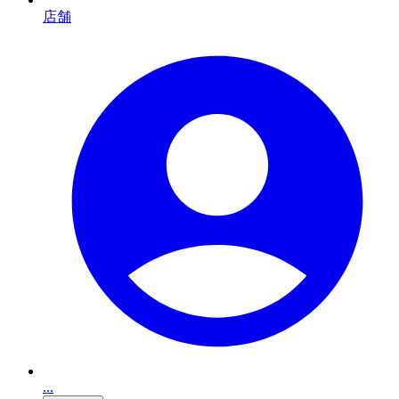
店舗
...