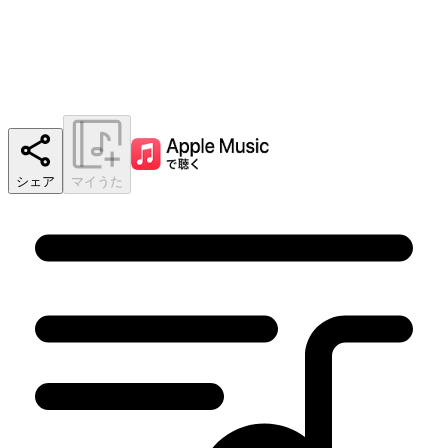
シェア
マイうた