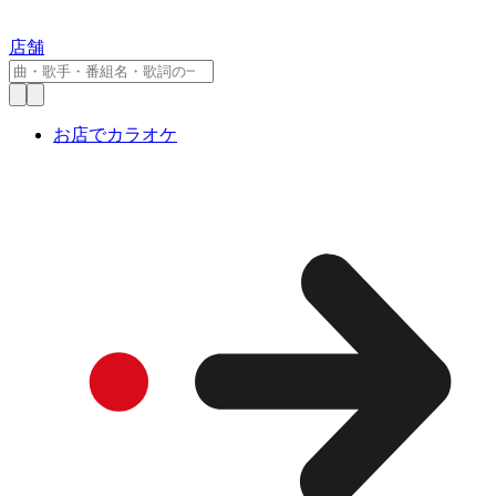
店舗
お店でカラオケ