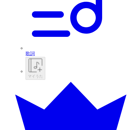
歌詞
マイうた