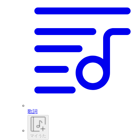
歌詞
マイうた