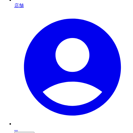
店舗
...