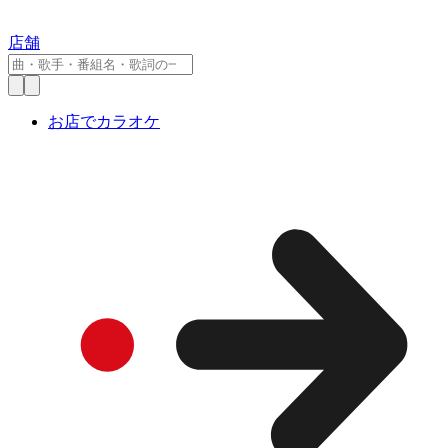
店舗
お店でカラオケ