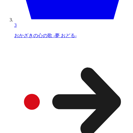
3
おかざきの心の歌 -夢 おどる-