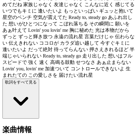
めてだね 家族じゃなく 友達じゃなく こんなに近く 感じてる
いつでもキミに 逢いたいよ もっといっぱい ギュッと抱いて
星空のベンチ 空気が震えてた Ready to, steady go あふれ出し
た 想いがひとつになって こぼれ落ちる その瞬間に 願いを
あぁ叶えて Lovin' you lovin' me 胸に秘めた 光は本物だから
ずっと ずっと輝き放つ 永遠の流れ星 言葉だけじゃ 伝わらな
い 伝えきれない ココロが カラダ追い越して 今すぐキミに
逢いたいよ だって絶対 待ってらんない 押さえきれるほど 半
端じゃいられない Ready to, steady go 走り出した 想いはフル
スピードで 強く 速く 高鳴る鼓動 せつなさ あぁ止まらない
Lovin' you, lovin' me 加速ついて コントロールできないよ 生
まれたての この愛しさを 届けたい流れ星
歌詞をすべて見る
楽曲情報