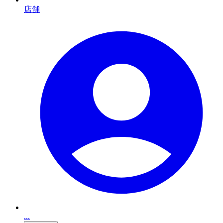
店舗
...