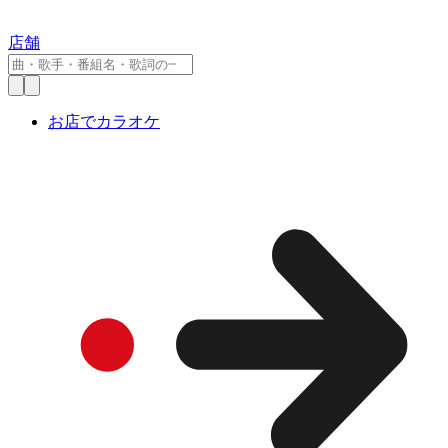
店舗
お店でカラオケ