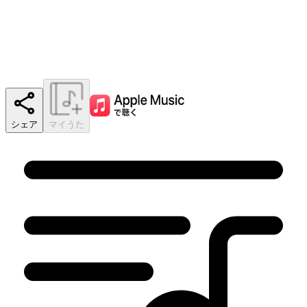
シェア
マイうた