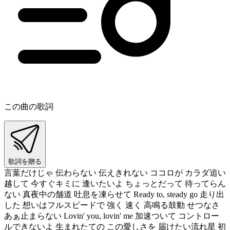
この曲の歌詞
歌詞を贈る
言葉だけじゃ 伝わらない 伝えきれない ココロが カラダ追い
越して 今すぐキミに 逢いたいよ ちょっとだって 待ってらん
ない 真夜中の舗道 吐息を凍らせて Ready to, steady go 走り出
した 想いはフルスピードで 強く 速く 高鳴る鼓動 せつなさ
あぁ止まらない Lovin' you, lovin' me 加速ついて コントロー
ルできないよ 生まれたての この愛しさを 届けたい流れ星 初