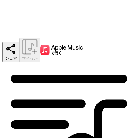
シェア
マイうた