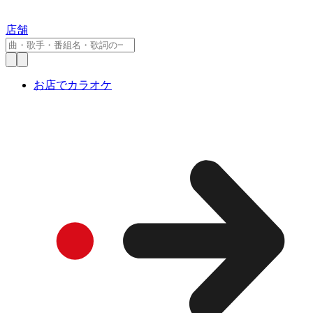
店舗
お店でカラオケ