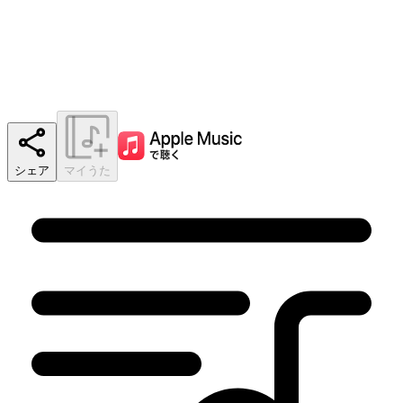
シェア
マイうた