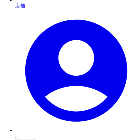
店舗
...