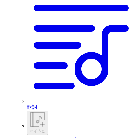
歌詞
マイうた