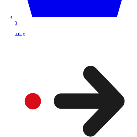
3
a day