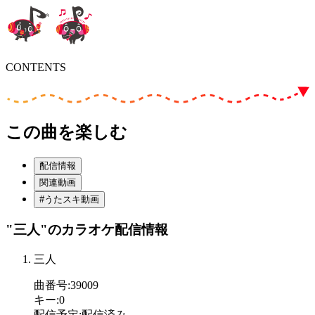
CONTENTS
この曲を楽しむ
配信情報
関連動画
#うたスキ動画
"三人"
のカラオケ配信情報
三人
曲番号
:
39009
キー
:
0
配信予定
:
配信済み