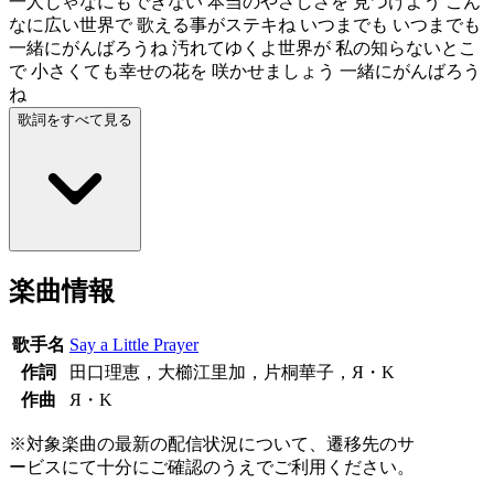
一人じゃなにもできない 本当のやさしさを 見つけよう こん
なに広い世界で 歌える事がステキね いつまでも いつまでも
一緒にがんばろうね 汚れてゆくよ世界が 私の知らないとこ
で 小さくても幸せの花を 咲かせましょう 一緒にがんばろう
ね
歌詞をすべて見る
楽曲情報
歌手名
Say a Little Prayer
作詞
田口理恵，大櫛江里加，片桐華子，Я・K
作曲
Я・K
※対象楽曲の最新の配信状況について、遷移先のサ
ービスにて十分にご確認のうえでご利用ください。