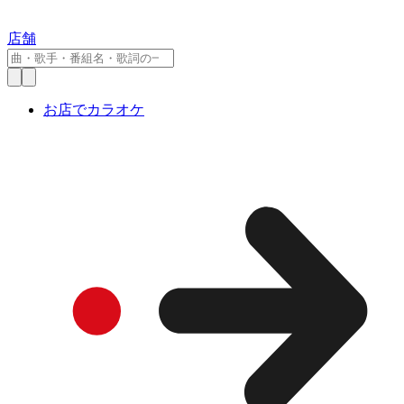
店舗
お店でカラオケ