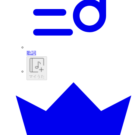
歌詞
マイうた