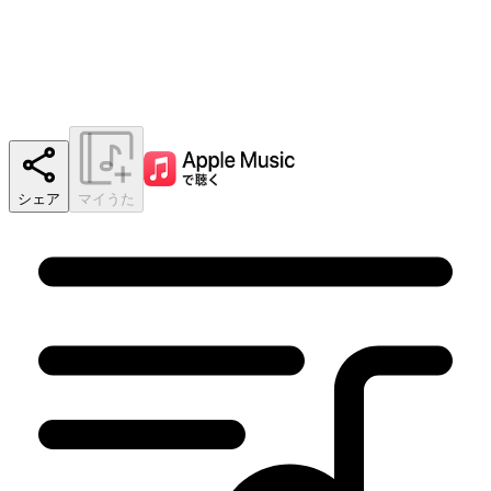
シェア
マイうた