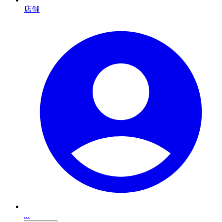
店舗
...