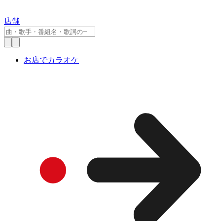
店舗
お店でカラオケ