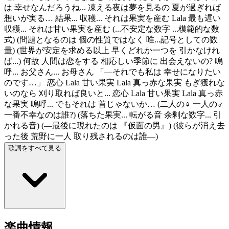
は 幸せなんだろうね... 凍える夜は夢を見るの 夏が過ぎれば
想いが実る… 結果... 収穫... それは果実を産む Lala 最も遅い
収穫... それは甘い果実を産む (...不安定な数字 ...模範的な数
式) (問題となるのは 個の性質ではなく 唯...記号としての数
量) (世界が安定を求める以上 早くどれか一つを 引かなけれ
ば...) 何故 人間は恋をする 相応しい季節に 出会えないの? 嗚
呼... お父さん... お母さん 「―それでも私は 幸せになりたい
のです…」 恋心 Lala 甘い果実 Lala 真っ赤な果実 もぎ獲れな
いのなら 刈り取れば良いと... 恋心 Lala 甘い果実 Lala 真っ赤
な果実 嗚呼... でもそれは 首じゃないか… (二人の♀ 一人の♂
一番不幸なのは誰?) (落ちた果実... 転がる音 余剰な数字... 引
かれる音) (―最後に現れたのは 『仮面の男』) (彼らが消え去
った後 荒野に一人 取り残されるのは誰―)
歌詞をすべて見る
楽曲情報