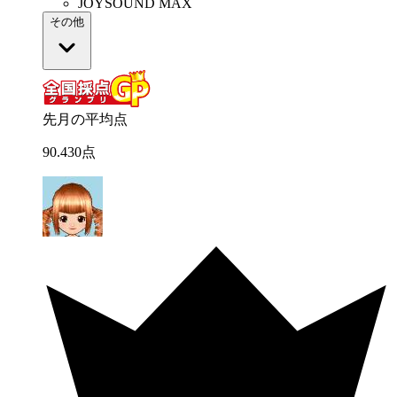
JOYSOUND MAX
その他
先月の平均点
90
.
430
点