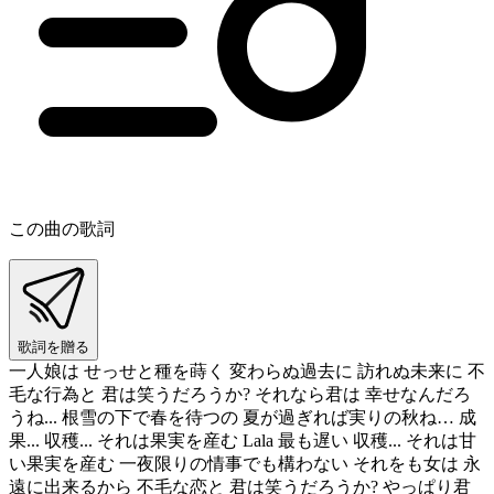
この曲の歌詞
歌詞を贈る
一人娘は せっせと種を蒔く 変わらぬ過去に 訪れぬ未来に 不
毛な行為と 君は笑うだろうか? それなら君は 幸せなんだろ
うね... 根雪の下で春を待つの 夏が過ぎれば実りの秋ね… 成
果... 収穫... それは果実を産む Lala 最も遅い 収穫... それは甘
い果実を産む 一夜限りの情事でも構わない それをも女は 永
遠に出来るから 不毛な恋と 君は笑うだろうか? やっぱり君