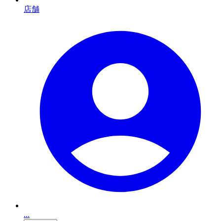
店舗
...