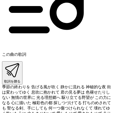
この曲の歌詞
歌詞を贈る
季節の終わりを 告げる風が吹く 静かに流れる 神秘的な夜 街
は変わってゆく 息吹に抱かれて 君の見る夢は 色褪せたりし
ない 無情の世界に 光る理想郷へ 駆り立てる野望が この力に
なる 心に描いた 極彩色の都 探しつづけてる 打ちのめされて
も 聖なる剣、手にしても 何一つ傷つけられなくて 壊れてゆ