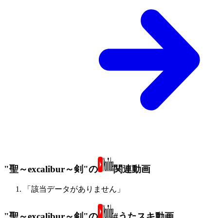
"聖～excalibur～剣"の
関連動画
「該当データがありません」
"聖～excalibur～剣"の
#うたスキ動画