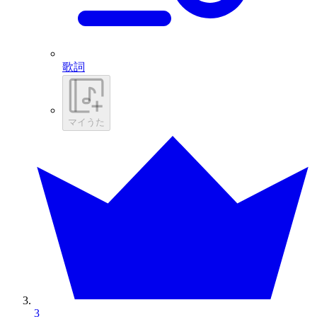
歌詞
マイうた
3