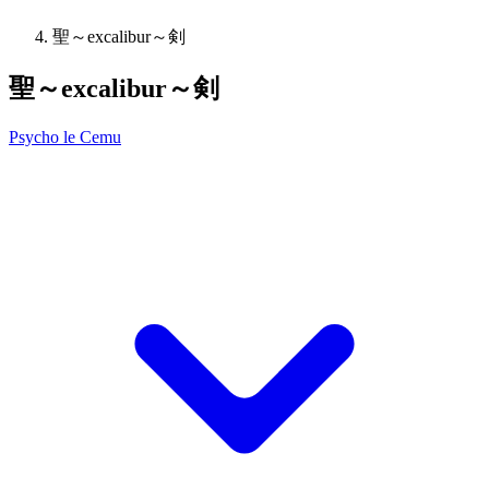
聖～excalibur～剣
聖～excalibur～剣
Psycho le Cemu