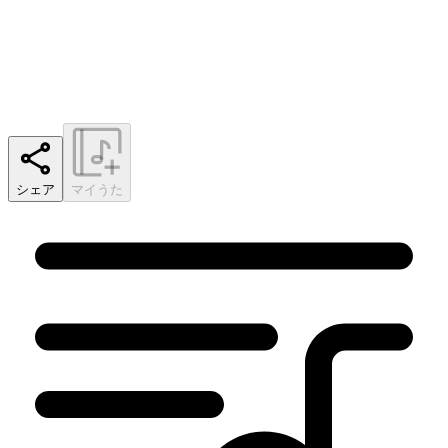
シェア
マイうた