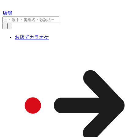
店舗
お店でカラオケ