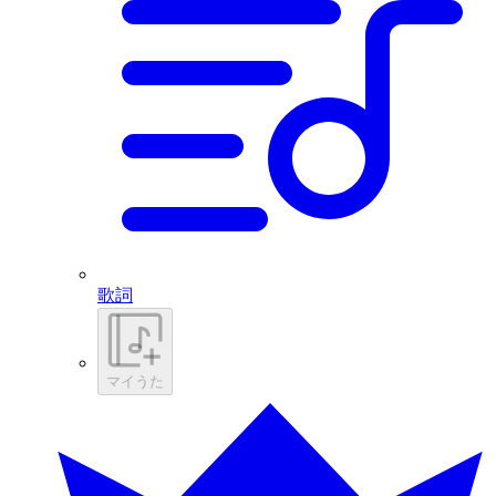
歌詞
マイうた