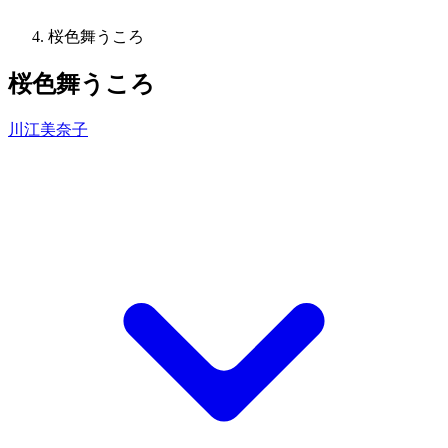
桜色舞うころ
桜色舞うころ
川江美奈子