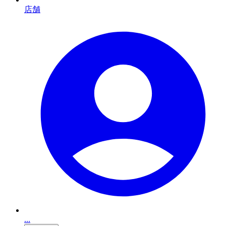
店舗
...