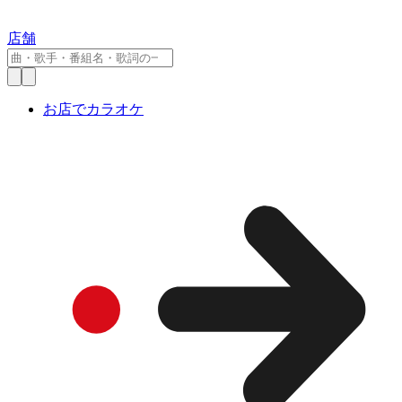
店舗
お店でカラオケ