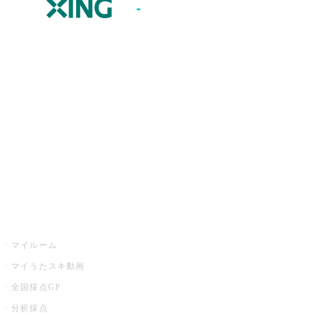
JOYSOUND.comトップ
カラオケ楽曲・歌詞検索
カラオケ店舗検索
全国カラオケ大会
イベント・キャンペーン
うたスキ
マイルーム
マイうたスキ動画
全国採点GP
分析採点