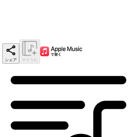
シェア
マイうた