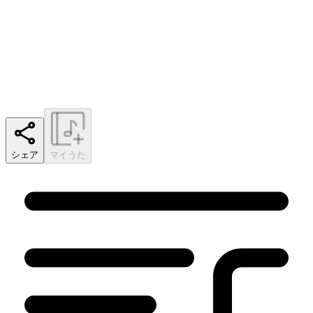
シェア
マイうた