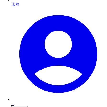
店舗
...