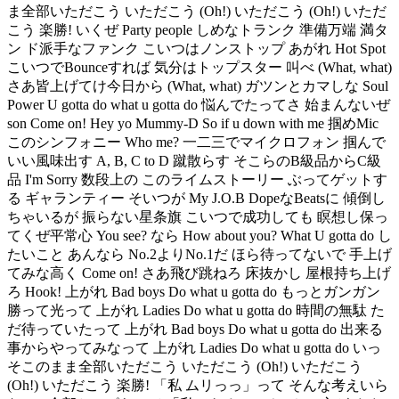
ま全部いただこう いただこう (Oh!) いただこう (Oh!) いただ
こう 楽勝! いくぜ Party people しめなトランク 準備万端 満タ
ン ド派手なファンク こいつはノンストップ あがれ Hot Spot
こいつでBounceすれば 気分はトップスター 叫べ (What, what)
さあ皆上げてけ今日から (What, what) ガツンとカマしな Soul
Power U gotta do what u gotta do 悩んでたってさ 始まんないぜ
son Come on! Hey yo Mummy-D So if u down with me 掴めMic
このシンフォニー Who me? 一二三でマイクロフォン 掴んで
いい風味出す A, B, C to D 蹴散らす そこらのB級品からC級
品 I'm Sorry 数段上の このライムストーリー ぶってゲットす
る ギャランティー そいつが My J.O.B DopeなBeatsに 傾倒し
ちゃいるが 振らない星条旗 こいつで成功しても 瞑想し保っ
てくぜ平常心 You see? なら How about you? What U gotta do し
たいこと あんなら No.2よりNo.1だ ほら待ってないで 手上げ
てみな高く Come on! さあ飛び跳ねろ 床抜かし 屋根持ち上げ
ろ Hook! 上がれ Bad boys Do what u gotta do もっとガンガン
勝って光って 上がれ Ladies Do what u gotta do 時間の無駄 た
だ待っていたって 上がれ Bad boys Do what u gotta do 出来る
事からやってみなって 上がれ Ladies Do what u gotta do いっ
そこのまま全部いただこう いただこう (Oh!) いただこう
(Oh!) いただこう 楽勝! 「私 ムリっっ」って そんな考えいら