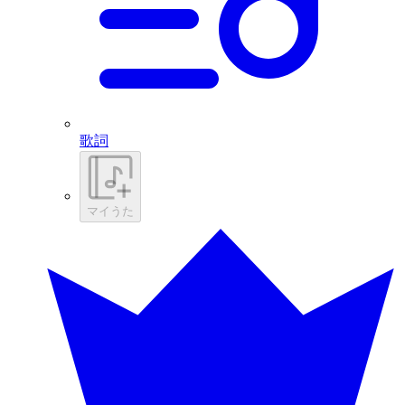
歌詞
マイうた