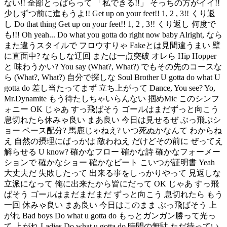
ない!! 全部とっぱらって 「私できる!!」 そっちの方がイイ!!
少しずつ前に進もうよ!! Get up on your feet!! 1, 2 , 3!! くり返
し Do that thing Get up on your feet!! 1, 2 , 3!! くり返し 何度で
も!!! Oh yeah... Do what you gotta do right now baby Alright, なら
また違うスタイルで フロウすりゃ Fakeとは見間違うまい 壁
に直面中? ならしな迂回 または一点突破 オレら Hip Hopper
と 味わうかい? You say (What?, What?) でもその先のコースな
ら (What?, What?) 自分で探しな Soul Brother U gotta do what U
gotta do 差し当たってまず 立ち上がって Dance, You see? Yo,
Mr.Dynamite もう待たしちゃいらんない 掴めMic このシンフ
ォニー OK じゃあ すっ飛ばそう ゴールはまだずっと向こう
息切れたら休みゃ良い まあ良い 今日は見せるぜ ぶっ飛ぶシ
ョー ペース配分? 馬鹿じゃねえ? いつ死ぬかなんて わからね
え 自然の摂理にばっかは 敵わねえ だけどその前に ぜってえ
解らせる U know? 確かなフロー 確かな詩 確かなフォーメー
ションで 確かなショー 確かなビート こいつが証明書 Yeah
大丈夫だ 失敗したって 出来る事をしっかりやって 見返しな
立派になって 俺に出来たから皆にだって OK じゃあ すっ飛
ばそう ゴールはまだまだまだ ずっと向こう 息切れたら もう
一回 休みゃ良い まあ良い 今日はこのまま ぶっ飛ばそう 上
がれ Bad boys Do what u gotta do もっとガンガン勝って光っ
て 上がれ Ladies Do what u gotta do 時間の無駄 ただ待ってい