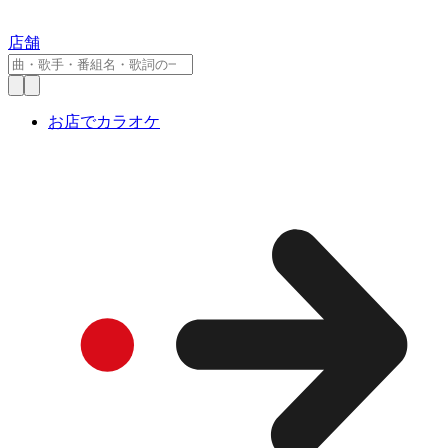
店舗
お店でカラオケ