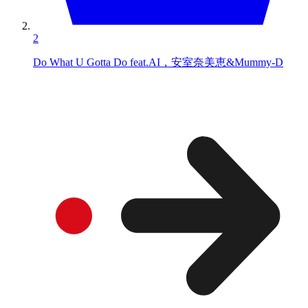
2
Do What U Gotta Do feat.AI，安室奈美恵&Mummy-D