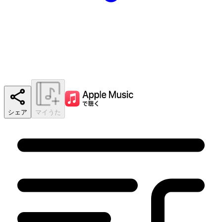
シェア
マイうた