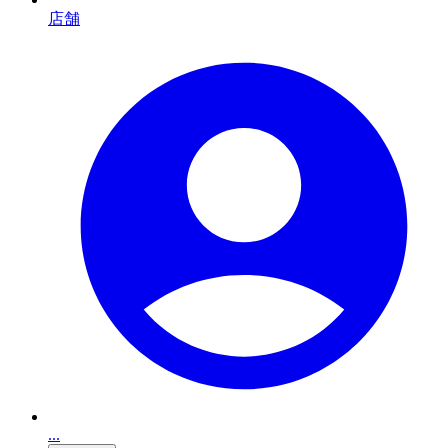
店舗
...