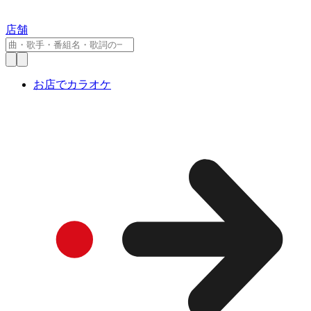
店舗
お店でカラオケ