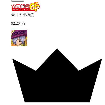
先月の平均点
92
.
204
点