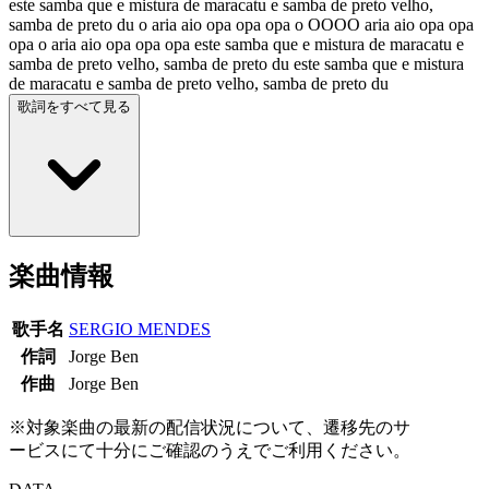
este samba que e mistura de maracatu e samba de preto velho,
samba de preto du o aria aio opa opa opa o OOOO aria aio opa opa
opa o aria aio opa opa opa este samba que e mistura de maracatu e
samba de preto velho, samba de preto du este samba que e mistura
de maracatu e samba de preto velho, samba de preto du
歌詞をすべて見る
楽曲情報
歌手名
SERGIO MENDES
作詞
Jorge Ben
作曲
Jorge Ben
※対象楽曲の最新の配信状況について、遷移先のサ
ービスにて十分にご確認のうえでご利用ください。