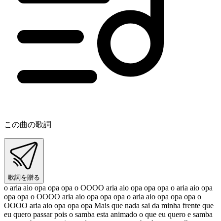
この曲の歌詞
歌詞を贈る
o aria aio opa opa opa o OOOO aria aio opa opa opa o aria aio opa
opa opa o OOOO aria aio opa opa opa o aria aio opa opa opa o
OOOO aria aio opa opa opa Mais que nada sai da minha frente que
eu quero passar pois o samba esta animado o que eu quero e samba