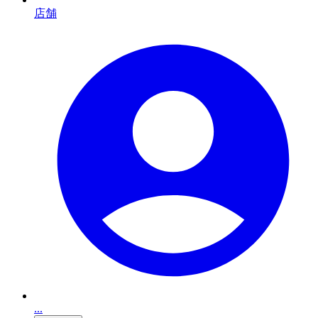
店舗
...