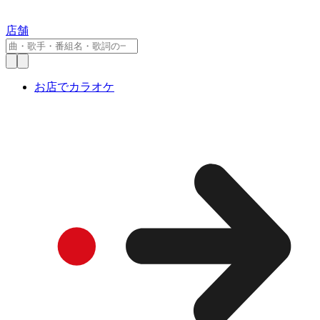
店舗
お店でカラオケ