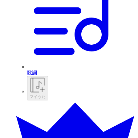
歌詞
マイうた