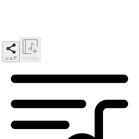
シェア
マイうた