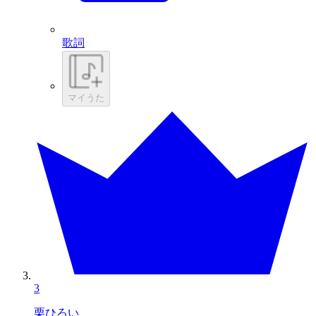
歌詞
マイうた
3
栗ひろい