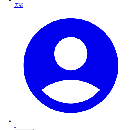
店舗
...