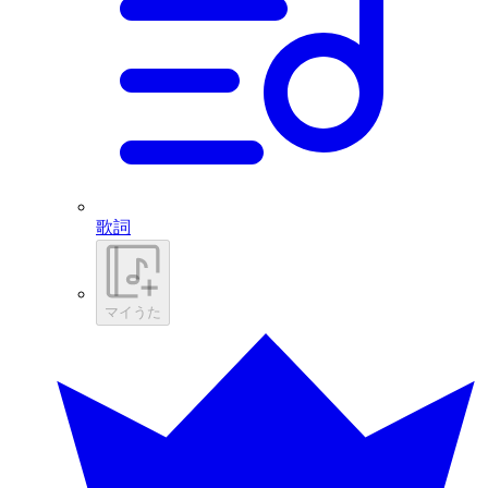
歌詞
マイうた