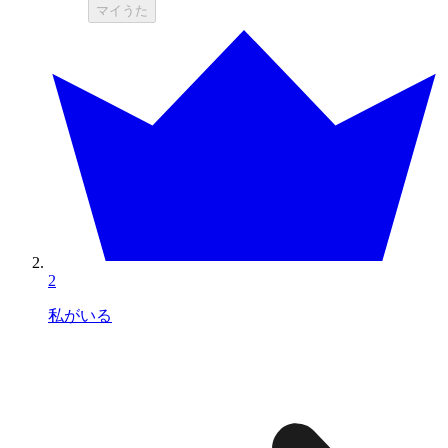
マイうた
2
私がいる