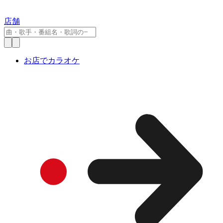
店舗
お店でカラオケ