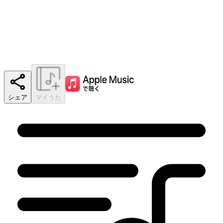
シェア
マイうた