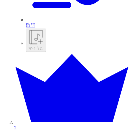
歌詞
マイうた
2