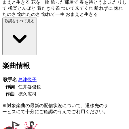
まえと生きる 花を一輪 飾った部屋で 春を待とうよ ふたりし
て 極楽とんぼと 着たきり雀 ついて来てくれ 離れずに 惚れ
たのさ 惚れたのさ 惚れて一生 おまえと生きる
歌詞をすべて見る
楽曲情報
歌手名
島津悦子
作詞
仁井谷俊也
作曲
徳久広司
※対象楽曲の最新の配信状況について、遷移先のサ
ービスにて十分にご確認のうえでご利用ください。