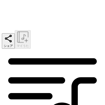
シェア
マイうた