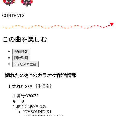
CONTENTS
この曲を楽しむ
配信情報
関連動画
#うたスキ動画
"惚れたのさ"
のカラオケ配信情報
惚れたのさ《生演奏》
曲番号
:
330077
キー
:
0
配信予定
:
配信済み
JOYSOUND X1