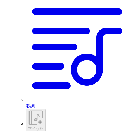
歌詞
マイうた