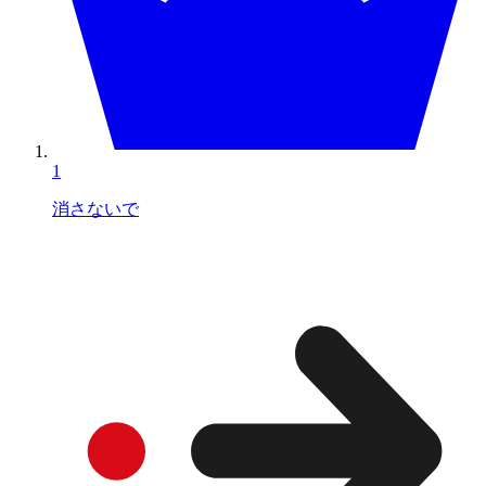
1
消さないで