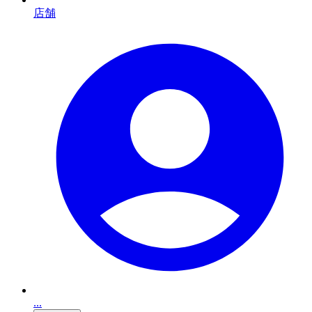
店舗
...