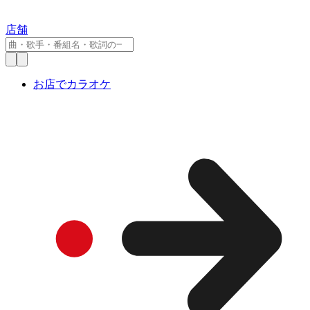
店舗
お店でカラオケ