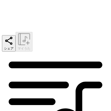
シェア
マイうた