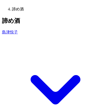
諦め酒
諦め酒
島津悦子