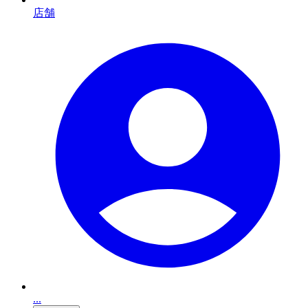
店舗
...