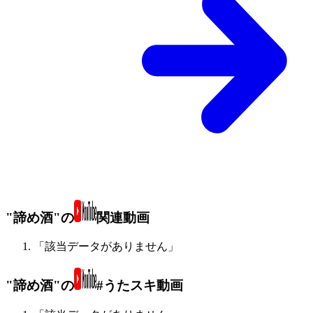
"諦め酒"の
関連動画
「該当データがありません」
"諦め酒"の
#うたスキ動画