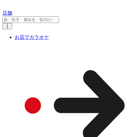
店舗
お店でカラオケ