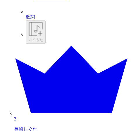
歌詞
マイうた
3
長崎しぐれ