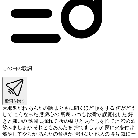
この曲の歌詞
歌詞を贈る
天邪鬼だね あんたの話 まともに聞くほど 損をする 何がどう
して こうなった 悪戯心の 裏表 いつもお酒で 誤魔化した 好
きと嫌いの 狭間に揺れて 後の祭りと あたしを捨てた 諦め酒
飲みましょか それともあんたを 捨てましょか 夢に火を付け
燃やしてやろか あんたの台詞が 情けない 他人の噂も 気にせ