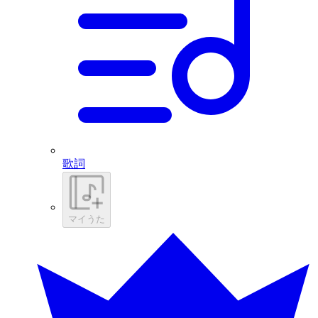
歌詞
マイうた