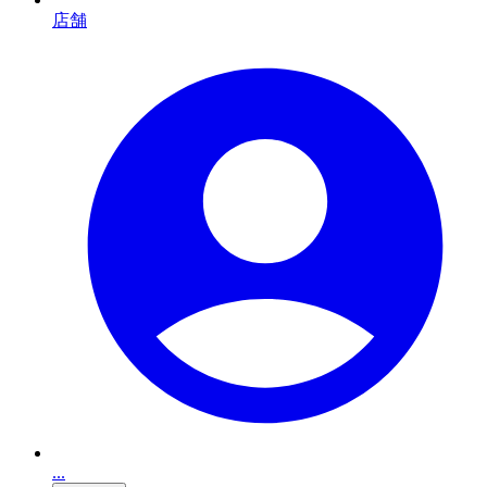
店舗
...