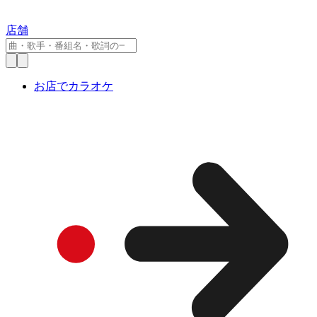
店舗
お店でカラオケ