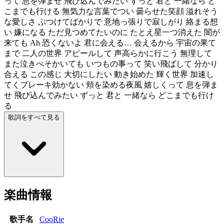
って 息を弾ませ 飛び込んでみたい ずっと 君と 一緒なら ど
こまでも行ける 無気力な言葉でつい 曇らせた笑顔 溢れそう
な愛しさ ぶつけてばかりで 意地っ張りで寂しがり 絡まる想
い 嫌になる ただ見つめてたいのに たとえ星一つ消えた 闇が
来ても Ah 恐くないよ 君に会える… 会えるから 宇宙の果て
まで 二人の世界 アピールして 声高らかに行こう 無理して
また泣きべそかいても いつもの事って 笑い飛ばして 分かり
合える この感じ 大切にしたい 動き始めた 輝く世界 加速し
てくブレーキ効かない 頬を染める夜風 嬉しくって 息を弾ま
せ 飛び込んでみたい ずっと 君と 一緒なら どこまでも行け
る
歌詞をすべて見る
楽曲情報
歌手名
CooRie