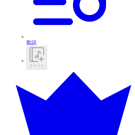
歌詞
マイうた