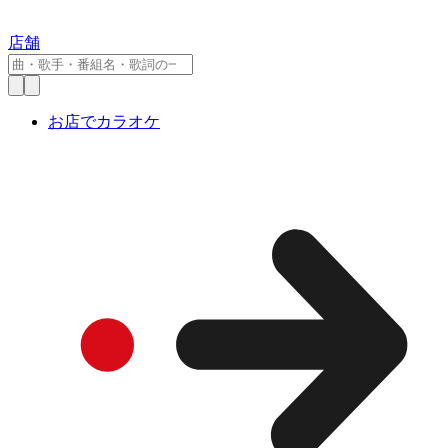
店舗
お店でカラオケ