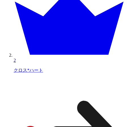
2
クロス*ハート