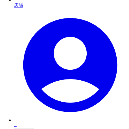
店舗
...