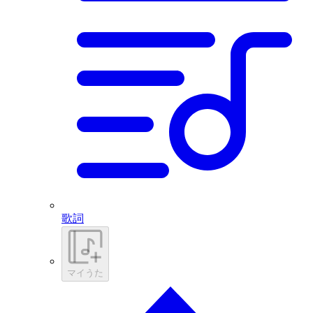
歌詞
マイうた