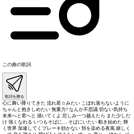
この曲の歌詞
歌詞を贈る
心に舞い降りてきた 流れ星☆みたい こぼれ落ちないように
ちゃんと抱きしめたい 無重力? なんか不思議 切ない気持ち
未来へと君へと 描いてくよ 悲しみ一つ越えたら また少しだ
け 強くなれる いつもそばに… そばにいたい 動き始めた 輝
く世界 加速してくブレーキ効かない 頬を染める夜風 嬉しく