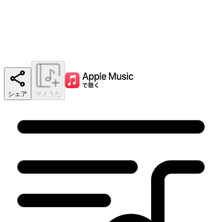
シェア
マイうた