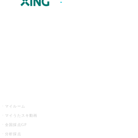
JOYSOUND.comトップ
カラオケ楽曲・歌詞検索
カラオケ店舗検索
全国カラオケ大会
イベント・キャンペーン
うたスキ
マイルーム
マイうたスキ動画
全国採点GP
分析採点