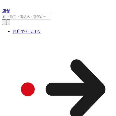
店舗
お店でカラオケ