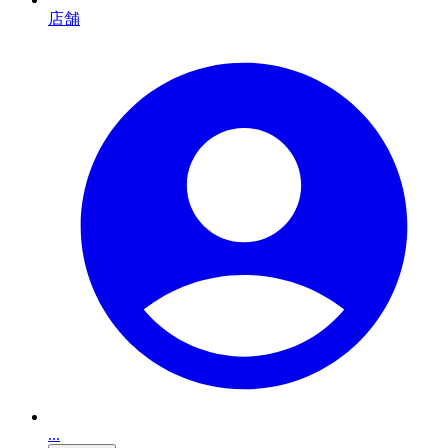
店舗
...