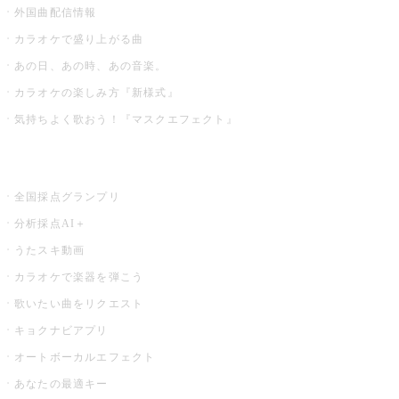
外国曲配信情報
カラオケで盛り上がる曲
あの日、あの時、あの音楽。
カラオケの楽しみ方『新様式』
気持ちよく歌おう！『マスクエフェクト』
お店でもっと楽しむ
全国採点グランプリ
分析採点AI＋
うたスキ動画
カラオケで楽器を弾こう
歌いたい曲をリクエスト
キョクナビアプリ
オートボーカルエフェクト
あなたの最適キー