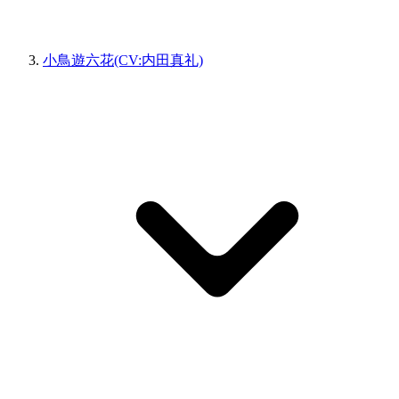
小鳥遊六花(CV:内田真礼)