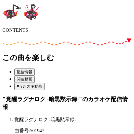
CONTENTS
この曲を楽しむ
配信情報
関連動画
#うたスキ動画
"覚醒ラグナロク -暗黒黙示録-"
のカラオケ配信情
報
覚醒ラグナロク -暗黒黙示録-
曲番号
:
501947