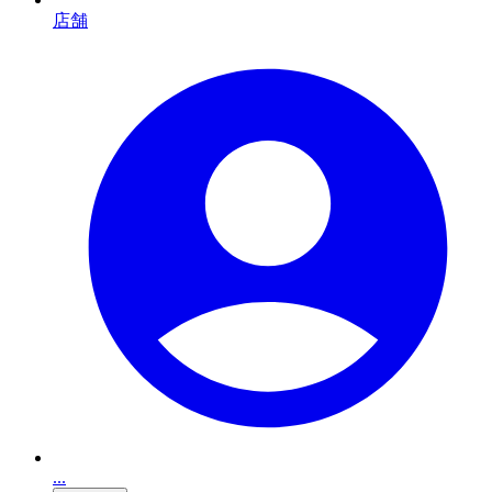
店舗
...