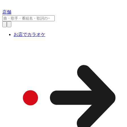
店舗
お店でカラオケ