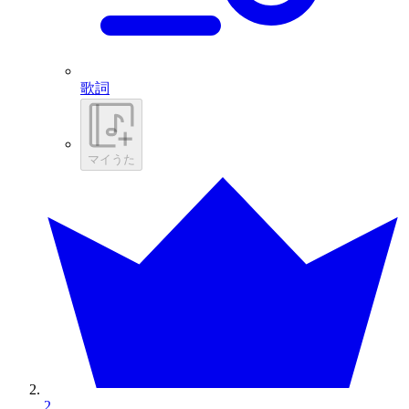
歌詞
マイうた
2