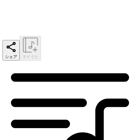
シェア
マイうた