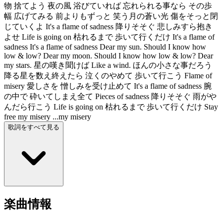
物 捨てよう 夜の風 浴びていれば 忘れられる事なら その歩
幅 広げてみる 前よりもずっと 笑う月の蒼い光 傷をそっと閉
じていくよ It's a flame of sadness 降りそそぐ 悲しみすら抱き
よせ Life is going on 枯れるまで 歩いて行くだけ It's a flame of
sadness It's a flame of sadness Dear my sun. Should I know how
low & low? Dear my moon. Should I know how low & low? Dear
my stars. 星の嘆き聞けば Like a wind. ほんの小さな事だろう
降る星を数え終えたら 泣くのやめて 歩いて行こう Flame of
misery 愛しさを 憎しみを受け止めて It's a flame of sadness 腕
の中で 砕いてしまえ全て Pieces of sadness 降りそそぐ 雨がや
んだら行こう Life is going on 枯れるまで 歩いて行くだけ Stay
free my misery ...my misery
歌詞をすべて見る
楽曲情報