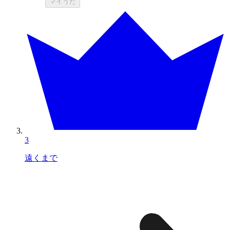
マイうた
3
遠くまで