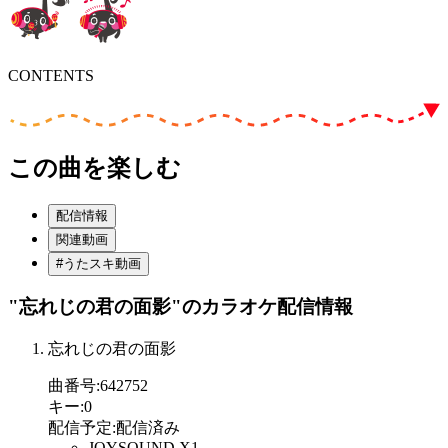
CONTENTS
この曲を楽しむ
配信情報
関連動画
#うたスキ動画
"忘れじの君の面影"
のカラオケ配信情報
忘れじの君の面影
曲番号
:
642752
キー
:
0
配信予定
:
配信済み
JOYSOUND X1