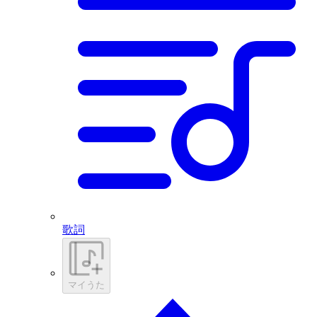
歌詞
マイうた