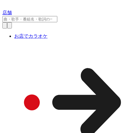
店舗
お店でカラオケ