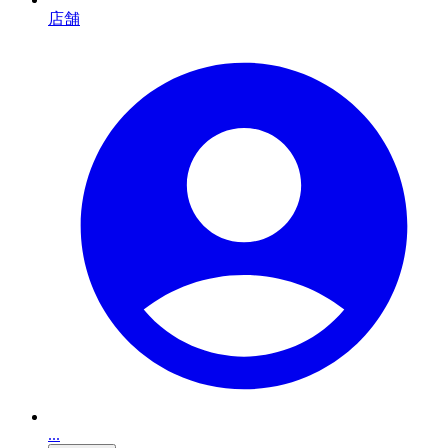
店舗
...