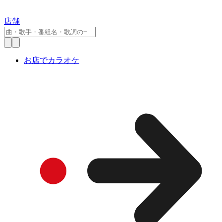
店舗
お店でカラオケ