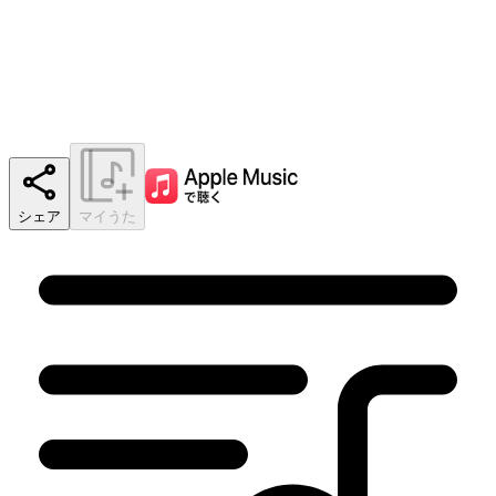
シェア
マイうた