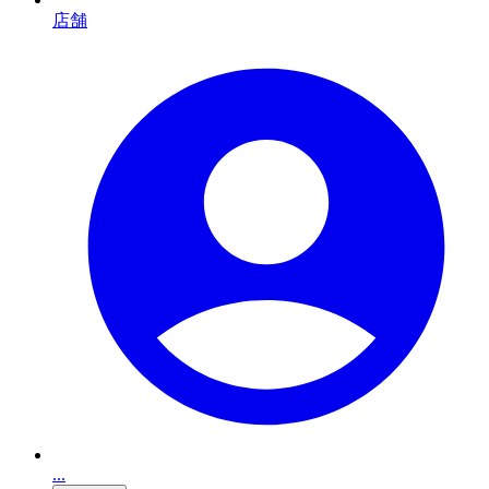
店舗
...