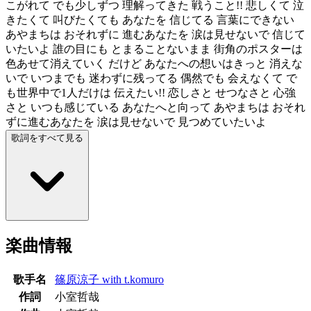
こがれて でも少しずつ 理解ってきた 戦うこと!! 悲しくて 泣
きたくて 叫びたくても あなたを 信じてる 言葉にできない
あやまちは おそれずに 進むあなたを 涙は見せないで 信じて
いたいよ 誰の目にも とまることないまま 街角のポスターは
色あせて消えていく だけど あなたへの想いはきっと 消えな
いで いつまでも 迷わずに残ってる 偶然でも 会えなくて で
も世界中で1人だけは 伝えたい!! 恋しさと せつなさと 心強
さと いつも感じている あなたへと向って あやまちは おそれ
ずに進むあなたを 涙は見せないで 見つめていたいよ
歌詞をすべて見る
楽曲情報
歌手名
篠原涼子 with t.komuro
作詞
小室哲哉