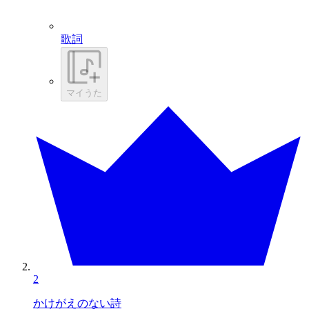
歌詞
マイうた
2
かけがえのない詩