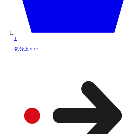
1
気分上々↑↑