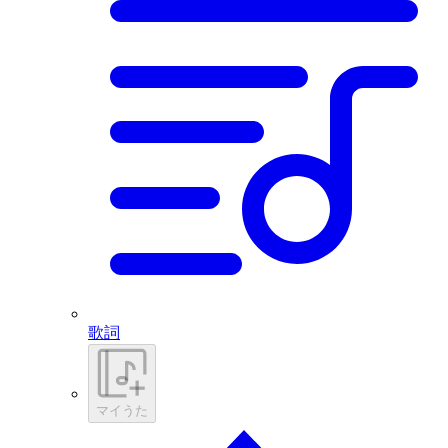
歌詞
マイうた