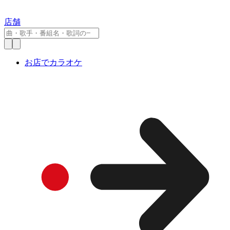
店舗
お店でカラオケ