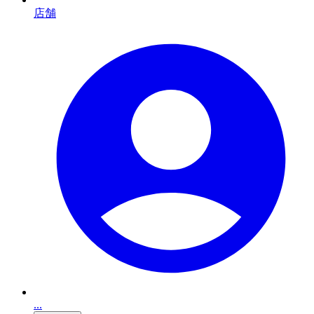
店舗
...