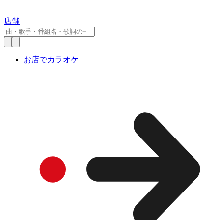
店舗
お店でカラオケ