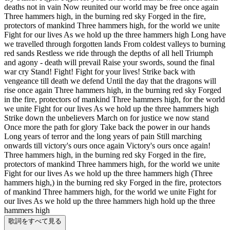
deaths not in vain Now reunited our world may be free once again
Three hammers high, in the burning red sky Forged in the fire,
protectors of mankind Three hammers high, for the world we unite
Fight for our lives As we hold up the three hammers high Long have
we travelled through forgotten lands From coldest valleys to burning
red sands Restless we ride through the depths of all hell Triumph
and agony - death will prevail Raise your swords, sound the final
war cry Stand! Fight! Fight for your lives! Strike back with
vengeance till death we defend Until the day that the dragons will
rise once again Three hammers high, in the burning red sky Forged
in the fire, protectors of mankind Three hammers high, for the world
we unite Fight for our lives As we hold up the three hammers high
Strike down the unbelievers March on for justice we now stand
Once more the path for glory Take back the power in our hands
Long years of terror and the long years of pain Still marching
onwards till victory's ours once again Victory's ours once again!
Three hammers high, in the burning red sky Forged in the fire,
protectors of mankind Three hammers high, for the world we unite
Fight for our lives As we hold up the three hammers high (Three
hammers high,) in the burning red sky Forged in the fire, protectors
of mankind Three hammers high, for the world we unite Fight for
our lives As we hold up the three hammers high hold up the three
hammers high
歌詞をすべて見る