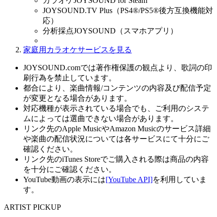
カラオケJOYSOUND for Steam
JOYSOUND.TV Plus（PS4®/PS5®後方互換機能対
応）
分析採点JOYSOUND（スマホアプリ）
家庭用カラオケサービスを見る
JOYSOUND.comでは著作権保護の観点より、歌詞の印
刷行為を禁止しています。
都合により、楽曲情報/コンテンツの内容及び配信予定
が変更となる場合があります。
対応機種が表示されている場合でも、ご利用のシステ
ムによっては選曲できない場合があります。
リンク先のApple MusicやAmazon Musicのサービス詳細
や楽曲の配信状況については各サービスにて十分にご
確認ください。
リンク先のiTunes Storeでご購入される際は商品の内容
を十分にご確認ください。
YouTube動画の表示には
[YouTube API]
を利用していま
す。
ARTIST PICKUP