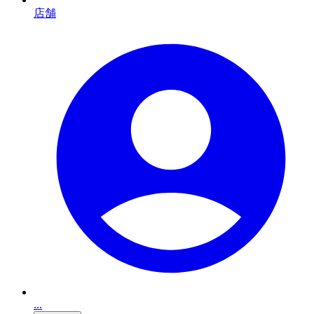
店舗
...