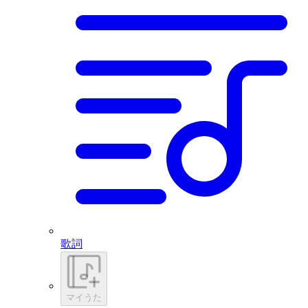
歌詞
マイうた