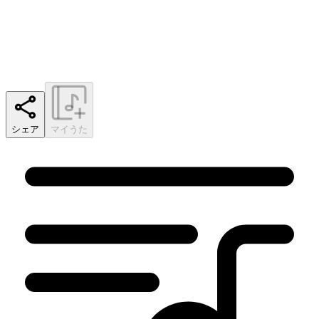
シェア
マイうた