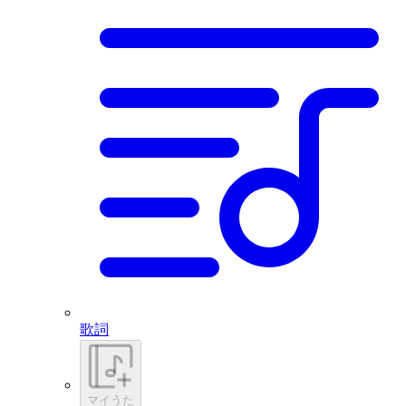
歌詞
マイうた