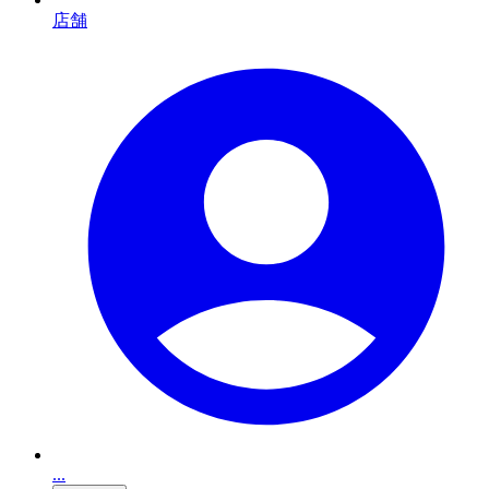
店舗
...