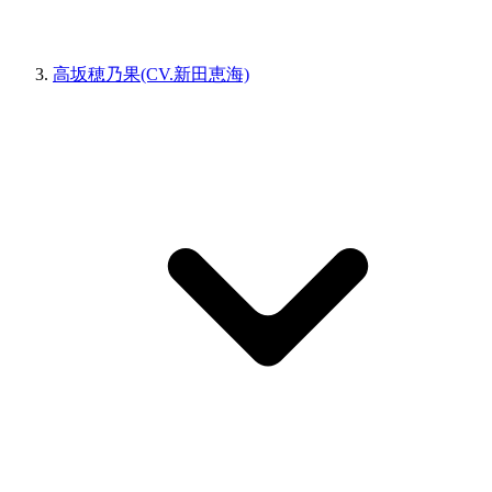
高坂穂乃果(CV.新田恵海)