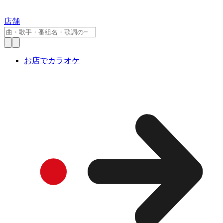
店舗
お店でカラオケ