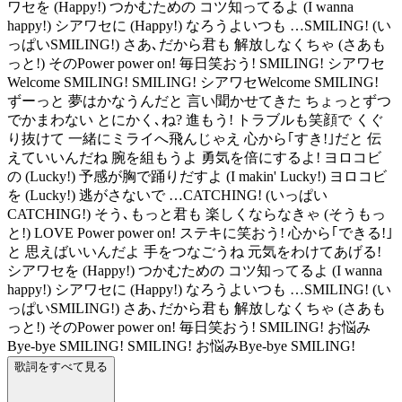
ワセを (Happy!) つかむための コツ知ってるよ (I wanna
happy!) シアワセに (Happy!) なろうよいつも …SMILING! (い
っぱいSMILING!) さあ､だから君も 解放しなくちゃ (さあも
っと!) そのPower power on! 毎日笑おう! SMILING! シアワセ
Welcome SMILING! SMILING! シアワセWelcome SMILING!
ずーっと 夢はかなうんだと 言い聞かせてきた ちょっとずつ
でかまわない とにかく､ね? 進もう! トラブルも笑顔で くぐ
り抜けて 一緒にミライへ飛んじゃえ 心から｢すき!｣だと 伝
えていいんだね 腕を組もうよ 勇気を倍にするよ! ヨロコビ
の (Lucky!) 予感が胸で踊りだすよ (I makin' Lucky!) ヨロコビ
を (Lucky!) 逃がさないで …CATCHING! (いっぱい
CATCHING!) そう､もっと君も 楽しくならなきゃ (そうもっ
と!) LOVE Power power on! ステキに笑おう! 心から｢できる!｣
と 思えばいいんだよ 手をつなごうね 元気をわけてあげる!
シアワセを (Happy!) つかむための コツ知ってるよ (I wanna
happy!) シアワセに (Happy!) なろうよいつも …SMILING! (い
っぱいSMILING!) さあ､だから君も 解放しなくちゃ (さあも
っと!) そのPower power on! 毎日笑おう! SMILING! お悩み
Bye-bye SMILING! SMILING! お悩みBye-bye SMILING!
歌詞をすべて見る