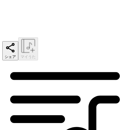
シェア
マイうた