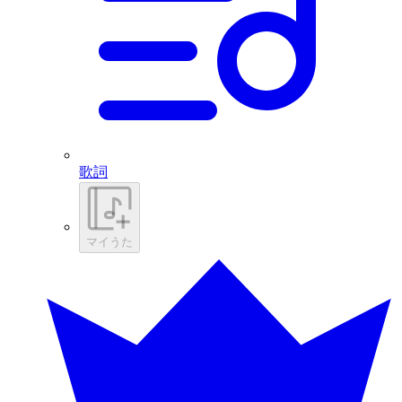
歌詞
マイうた