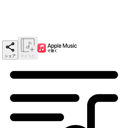
シェア
マイうた