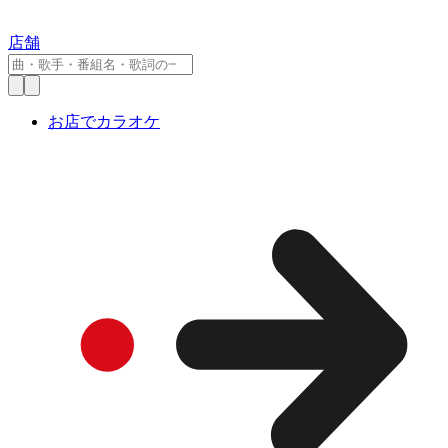
店舗
お店でカラオケ