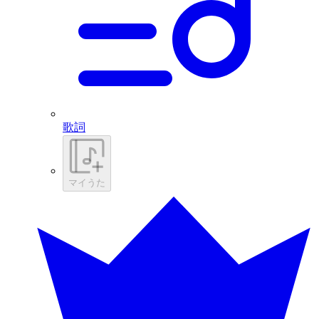
歌詞
マイうた