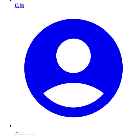
店舗
...