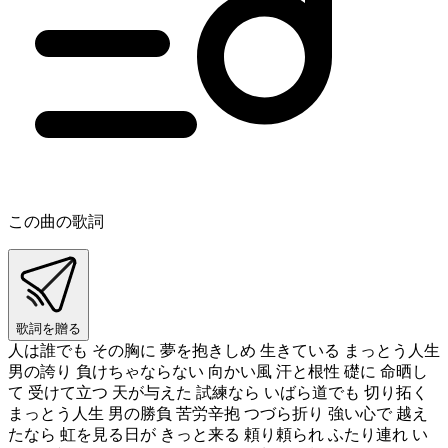
この曲の歌詞
歌詞を贈る
人は誰でも その胸に 夢を抱きしめ 生きている まっとう人生
男の誇り 負けちゃならない 向かい風 汗と根性 礎に 命晒し
て 受けて立つ 天が与えた 試練なら いばら道でも 切り拓く
まっとう人生 男の勝負 苦労辛抱 つづら折り 強い心で 越え
たなら 虹を見る日が きっと来る 頼り頼られ ふたり連れ い