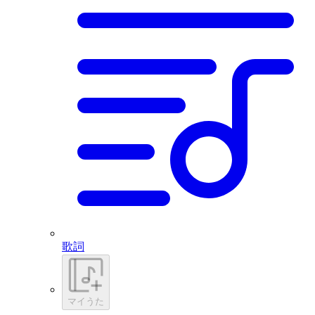
歌詞
マイうた