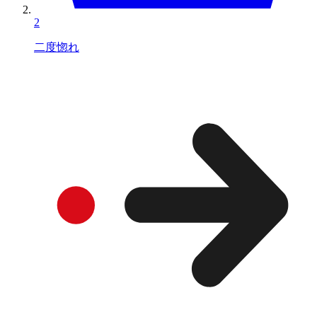
2
二度惚れ