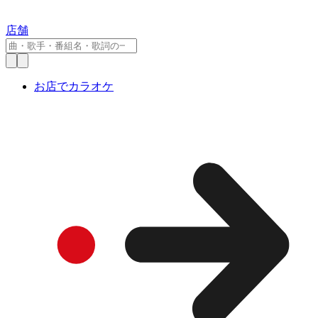
店舗
お店でカラオケ