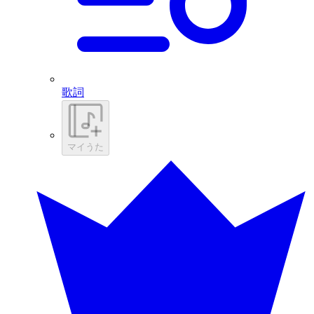
歌詞
マイうた