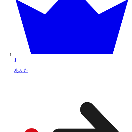
1
あんた