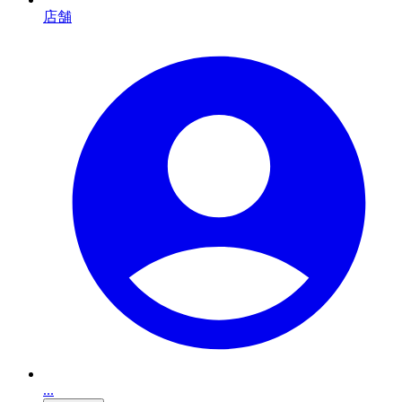
店舗
...