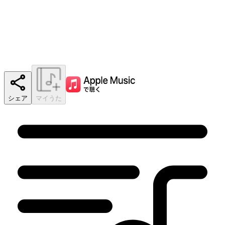
シェア
マイうた