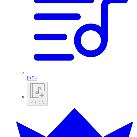
歌詞
マイうた