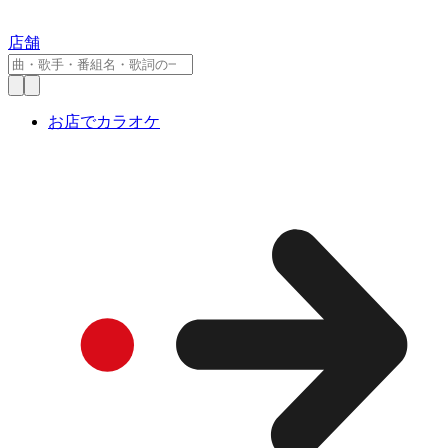
店舗
お店でカラオケ