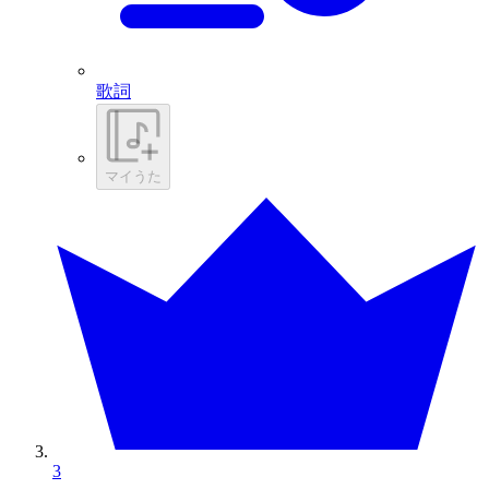
歌詞
マイうた
3