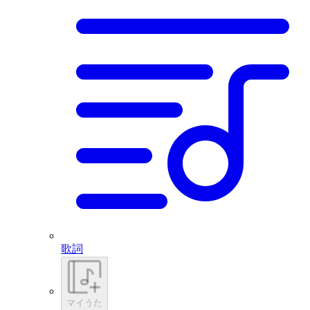
歌詞
マイうた