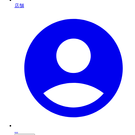
店舗
...