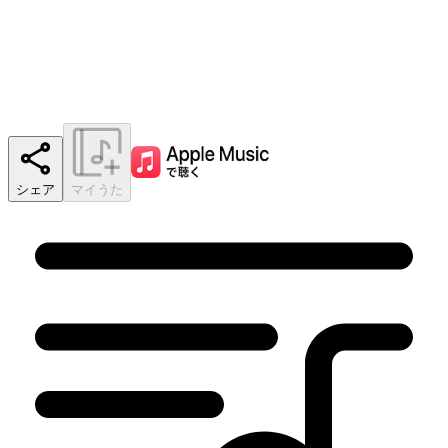
シェア
マイうた