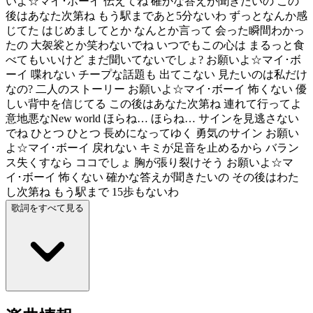
いよ☆マイ･ボーイ 伝えてね 確かな答えが聞きたいの この
後はあなた次第ね もう駅まであと5分ないわ ずっとなんか感
じてた はじめましてとか なんとか言って 会った瞬間わかっ
たの 大袈裟とか笑わないでね いつでもこの心は まるっと食
べてもいいけど まだ聞いてないでしょ? お願いよ☆マイ･ボ
ーイ 喋れない チープな話題も 出てこない 見たいのは私だけ
なの? 二人のストーリー お願いよ☆マイ･ボーイ 怖くない 優
しい背中を信じてる この後はあなた次第ね 連れて行ってよ
意地悪なNew world ほらね… ほらね… サインを見逃さない
でね ひとつ ひとつ 長めになってゆく 勇気のサイン お願い
よ☆マイ･ボーイ 戻れない キミが足音を止めるから バラン
ス失くすなら ココでしょ 胸が張り裂けそう お願いよ☆マ
イ･ボーイ 怖くない 確かな答えが聞きたいの その後はわた
し次第ね もう駅まで 15歩もないわ
歌詞をすべて見る