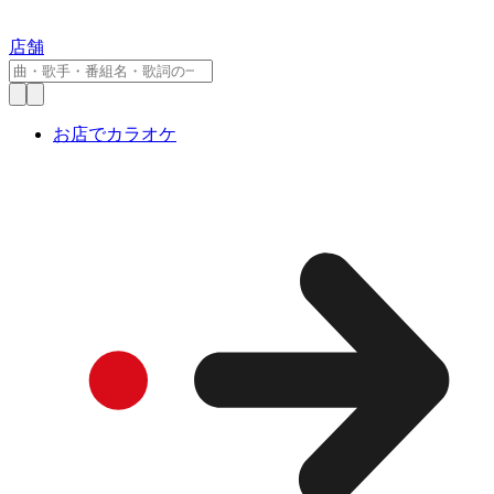
店舗
お店でカラオケ