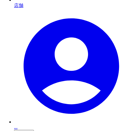
店舗
...