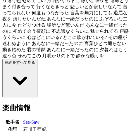
う違う色 せめてこの 月明かりの下で 静かな眠りを 運命とう
まく付き合って 行くならきっと 悲しいとか寂しいなんて 言
ってられない 何度もつながった 言葉を無力にしても 退屈な
夜を 潰したいんだね あんなに一緒だったのに ふぞろいな二
人に今 たどりつける 場所など無いんだ あんなに一緒だった
のに 初めて会う横顔に 不思議なくらいに 魅せられてる 戸惑
うくらいに 心はどこにいる? どこに吹かれている? その瞳が
迷わぬように あんなに一緒だったのに 言葉ひとつ通らない
動き始めた 君の情熱 あんなに一緒だったのに 夕暮れはもう
違う色 せめてこの 月明かりの下で 静かな眠りを
歌詞をすべて見る
楽曲情報
歌手名
See-Saw
作詞
石川千亜紀