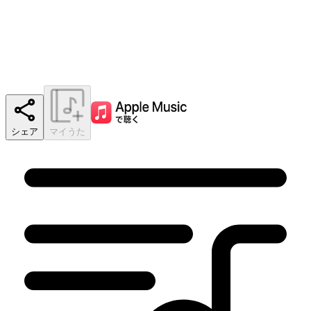
シェア
マイうた