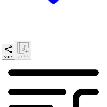
シェア
マイうた