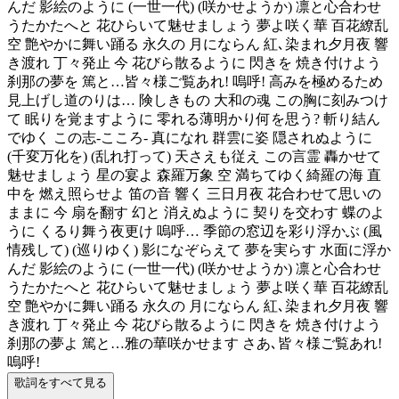
んだ 影絵のように (一世一代) (咲かせようか) 凛と心合わせ
うたかたへと 花ひらいて魅せましょう 夢よ咲く華 百花繚乱
空 艶やかに舞い踊る 永久の 月にならん 紅､染まれ夕月夜 響
き渡れ 丁々発止 今 花びら散るように 閃きを 焼き付けよう
刹那の夢を 篤と…皆々様ご覧あれ! 嗚呼! 高みを極めるため
見上げし道のりは… 険しきもの 大和の魂 この胸に刻みつけ
て 眠りを覚ますように 零れる薄明かり何を思う? 斬り結ん
でゆく この志‐こころ‐ 真になれ 群雲に姿 隠されぬように
(千変万化を) (乱れ打って) 天さえも従え この言霊 轟かせて
魅せましょう 星の宴よ 森羅万象 空 満ちてゆく綺羅の海 直
中を 燃え照らせよ 笛の音 響く 三日月夜 花合わせて思いの
ままに 今 扇を翻す 幻と 消えぬように 契りを交わす 蝶のよ
うに くるり舞う夜更け 嗚呼… 季節の窓辺を彩り浮かぶ (風
情残して) (巡りゆく) 影になぞらえて 夢を実らす 水面に浮か
んだ 影絵のように (一世一代) (咲かせようか) 凛と心合わせ
うたかたへと 花ひらいて魅せましょう 夢よ咲く華 百花繚乱
空 艶やかに舞い踊る 永久の 月にならん 紅､染まれ夕月夜 響
き渡れ 丁々発止 今 花びら散るように 閃きを 焼き付けよう
刹那の夢よ 篤と…雅の華咲かせます さあ､皆々様ご覧あれ!
嗚呼!
歌詞をすべて見る