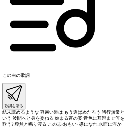
この曲の歌詞
歌詞を贈る
結末読めるような 容易い道は もう選ばぬだろう 諸行無常と
いう 波間へと身を委ねる 始まる宵の宴 音色に耳澄ませ何を
歌う? 毅然と鳴り渡る この志‐おもい‐ 導になれ 水面に浮か