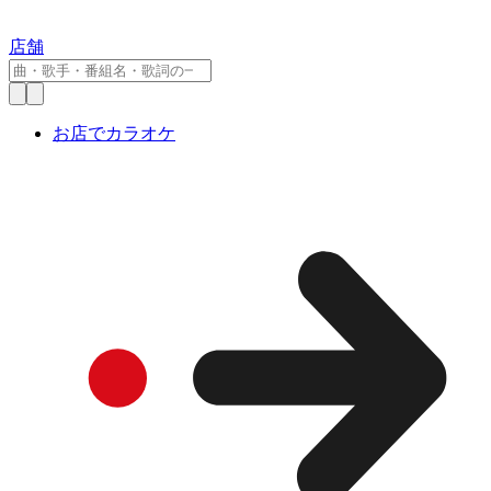
店舗
お店でカラオケ