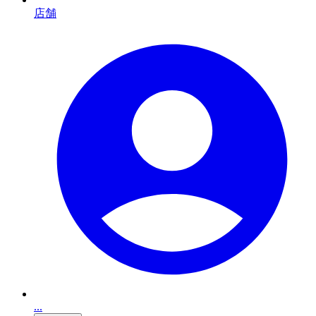
店舗
...