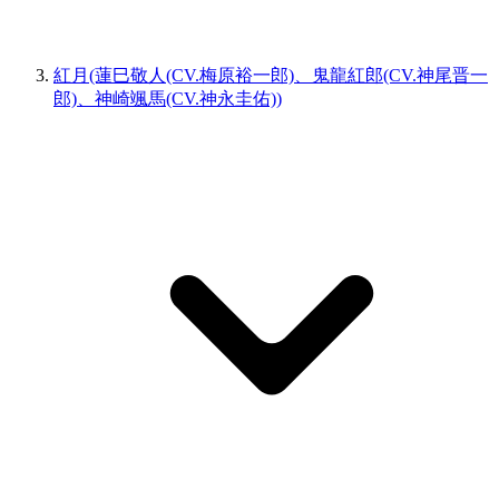
紅月(蓮巳敬人(CV.梅原裕一郎)、鬼龍紅郎(CV.神尾晋一
郎)、神崎颯馬(CV.神永圭佑))