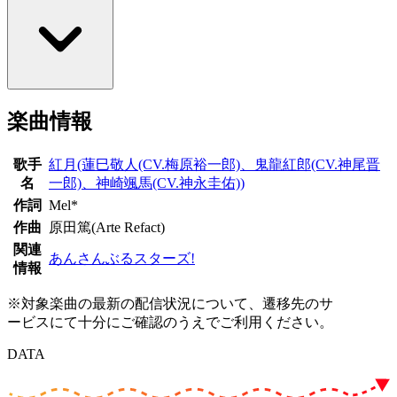
楽曲情報
歌手
紅月(蓮巳敬人(CV.梅原裕一郎)、鬼龍紅郎(CV.神尾晋
名
一郎)、神崎颯馬(CV.神永圭佑))
作詞
Mel*
作曲
原田篤(Arte Refact)
関連
あんさんぶるスターズ!
情報
※対象楽曲の最新の配信状況について、遷移先のサ
ービスにて十分にご確認のうえでご利用ください。
DATA