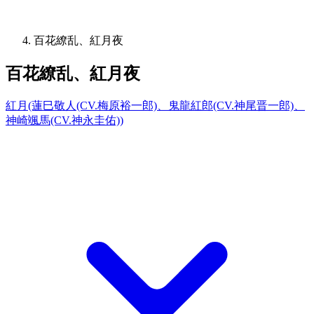
百花繚乱、紅月夜
百花繚乱、紅月夜
紅月(蓮巳敬人(CV.梅原裕一郎)、鬼龍紅郎(CV.神尾晋一郎)、
神崎颯馬(CV.神永圭佑))