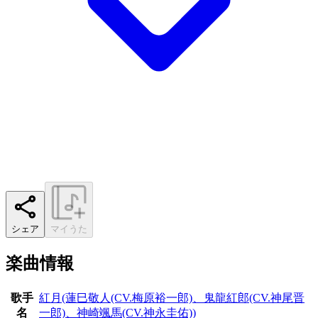
シェア
マイうた
楽曲情報
歌手
紅月(蓮巳敬人(CV.梅原裕一郎)、鬼龍紅郎(CV.神尾晋
名
一郎)、神崎颯馬(CV.神永圭佑))