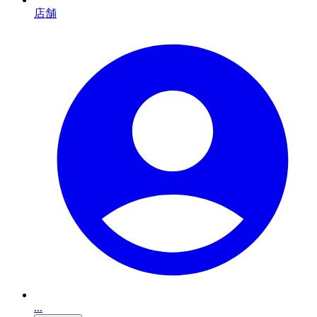
店舗
...