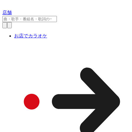
店舗
お店でカラオケ