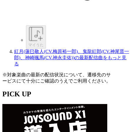
マイうた
紅月(蓮巳敬人(CV.梅原裕一郎)、鬼龍紅郎(CV.神尾晋一
郎)、神崎颯馬(CV.神永圭佑))の最新配信曲をもっと見
る
※対象楽曲の最新の配信状況について、遷移先のサ
ービスにて十分にご確認のうえでご利用ください。
PICK UP