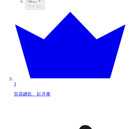
マイうた
3
百花繚乱、紅月夜