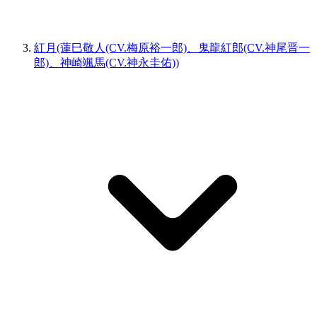
紅月(蓮巳敬人(CV.梅原裕一郎)、鬼龍紅郎(CV.神尾晋一
郎)、神崎颯馬(CV.神永圭佑))