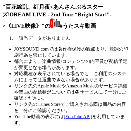
"百花繚乱、紅月夜<あんさんぶるスター
ズ!DREAM LIVE - 2nd Tour “Bright Star!”-
>《LIVE映像》"の
#うたスキ動画
「該当データがありません」
JOYSOUND.comでは著作権保護の観点より、歌詞の印
刷行為を禁止しています。
都合により、楽曲情報/コンテンツの内容及び配信予定
が変更となる場合があります。
対応機種が表示されている場合でも、ご利用のシステ
ムによっては選曲できない場合があります。
リンク先のApple MusicやAmazon Musicのサービス詳細
や楽曲の配信状況については各サービスにて十分にご
確認ください。
リンク先のiTunes Storeでご購入される際は商品の内容
を十分にご確認ください。
YouTube動画の表示には
[YouTube API]
を利用していま
す。