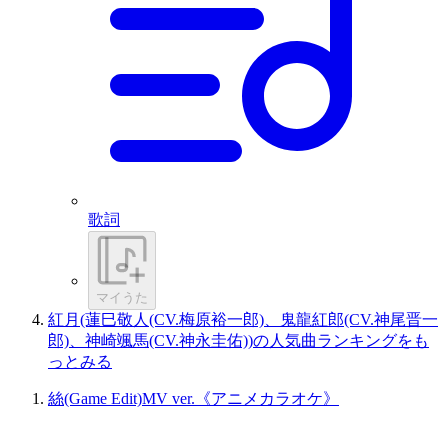
歌詞
マイうた
紅月(蓮巳敬人(CV.梅原裕一郎)、鬼龍紅郎(CV.神尾晋一
郎)、神崎颯馬(CV.神永圭佑))の人気曲ランキングをも
っとみる
絲(Game Edit)MV ver.《アニメカラオケ》