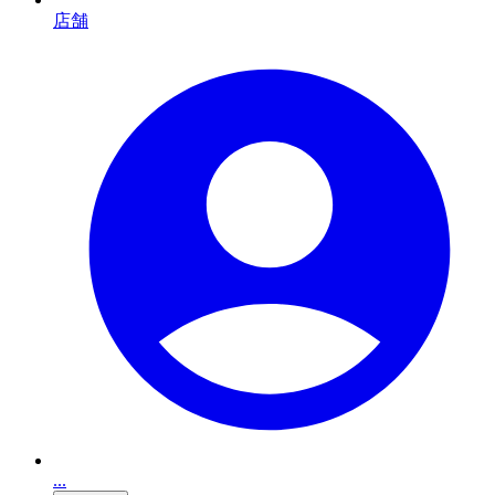
店舗
...