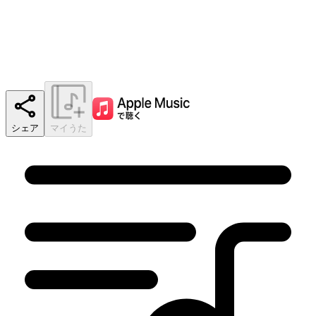
シェア
マイうた