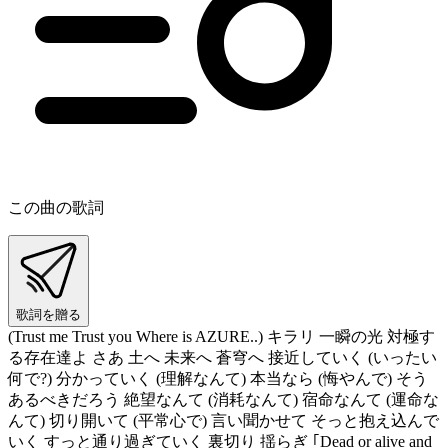
この曲の歌詞
歌詞を贈る
(Trust me Trust you Where is AZURE..) キラリ 一瞬の光 対極す
る存在達よ さあ 土へ 未来へ 蒼穹へ 接近していく (いったい
何で?) 分かっていく (理解なんて) 本当なら (悔やんで) そう
あるべきだろう 絶望なんて (消耗なんて) 宿命なんて (運命な
んて) 切り開いて (平常心で) 言い聞かせて そっと抱え込んで
いく すっと通り過ぎていく 裏切り 揺らぎ ｢Dead or alive and