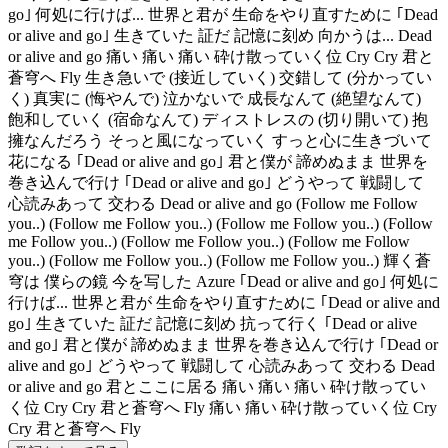
go｣ 何処に行けば... 世界と君が 生命をやり直すために ｢Dead
or alive and go｣ 生きていた 証だ 記憶に刻め 向かうは... Dead
or alive and go 痛い 痛い 痛い 砕け散っていく位 Cry Cry 君と
蒼穹へ Fly 生き急いで (接近していく) 交錯して (分かってい
く) 真実に (悔やんで) 泣かないで 成長なんて (絶望なんて)
飽和していく (宿命なんて) ディストレスの (切り開いて) 抱
擁なんだろう そっと風になっていく すっと心に生きづいて
花になる ｢Dead or alive and go｣ 君と僕が 諦めぬまま 世界を
巻き込んで行け ｢Dead or alive and go｣ どうやって 戦闘して
心読みあって 交わる Dead or alive and go (Follow me Follow
you..) (Follow me Follow you..) (Follow me Follow you..) (Follow
me Follow you..) (Follow me Follow you..) (Follow me Follow
you..) (Follow me Follow you..) (Follow me Follow you..) 輝く蒼
穹は 僕らの鏡 今を写した Azure ｢Dead or alive and go｣ 何処に
行けば... 世界と君が 生命をやり直すために ｢Dead or alive and
go｣ 生きていた 証だ 記憶に刻め 抗って行く ｢Dead or alive
and go｣ 君と僕が 諦めぬまま 世界を巻き込んで行け ｢Dead or
alive and go｣ どうやって 戦闘して 心読みあって 交わる Dead
or alive and go 君とここに居る 痛い 痛い 痛い 砕け散ってい
く位 Cry Cry 君と蒼穹へ Fly 痛い 痛い 砕け散っていく位 Cry
Cry 君と蒼穹へ Fly