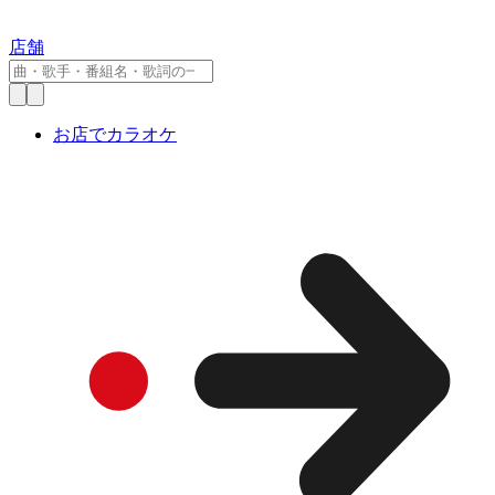
店舗
お店でカラオケ