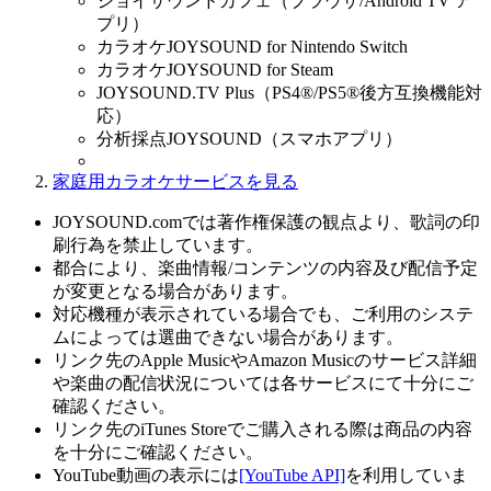
ジョイサウンドカフェ（ブラウザ/Android TV ア
プリ）
カラオケJOYSOUND for Nintendo Switch
カラオケJOYSOUND for Steam
JOYSOUND.TV Plus（PS4®/PS5®後方互換機能対
応）
分析採点JOYSOUND（スマホアプリ）
家庭用カラオケサービスを見る
JOYSOUND.comでは著作権保護の観点より、歌詞の印
刷行為を禁止しています。
都合により、楽曲情報/コンテンツの内容及び配信予定
が変更となる場合があります。
対応機種が表示されている場合でも、ご利用のシステ
ムによっては選曲できない場合があります。
リンク先のApple MusicやAmazon Musicのサービス詳細
や楽曲の配信状況については各サービスにて十分にご
確認ください。
リンク先のiTunes Storeでご購入される際は商品の内容
を十分にご確認ください。
YouTube動画の表示には
[YouTube API]
を利用していま