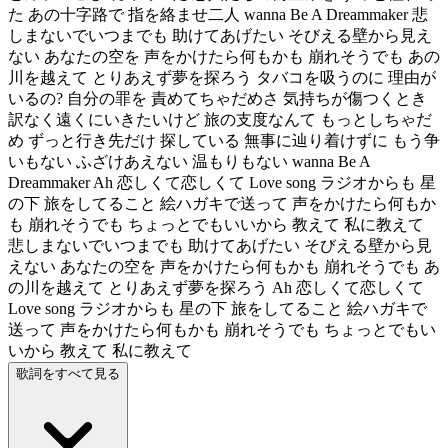
た あの十字路で 指を絡ませ二人 wanna Be A Dreammaker 悲
しまないでいつまでも 助けてあげたい そびえる壁から見え
ない あなたの空を 声をかけたら何もかも 崩れそうでも あの
川を越えて とりあえず夢を探ろう タバコを吸うのに 理由が
いるの? 自分の罪を 責めてちゃだめさ 気持ちが傷つくとき
訳なく遠くにいきたいけど 旅の支度なんて もっとしちゃだ
め ずっと行き先だけ 探している 無事に辿り着けずに もう争
いもない ふざけあえない 温もりもない wanna Be A
Dreammaker Ah 恋しくて恋しくて Love song ラジオからも 星
の下 旅をしてること 絵ハガキで送って 声をかけたら何もか
も 崩れそうでも ちょっとでもいいから 教えて 私に教えて
悲しまないでいつまでも 助けてあげたい そびえる壁から見
えない あなたの空を 声をかけたら何もかも 崩れそうでも あ
の川を越えて とりあえず夢を探ろう Ah 恋しくて恋しくて
Love song ラジオからも 星の下 旅をしてること 絵ハガキで
送って 声をかけたら何もかも 崩れそうでも ちょっとでもい
いから 教えて 私に教えて
歌詞をすべて見る