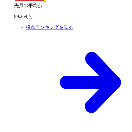
先月の平均点
89
.
269
点
採点ランキングを見る