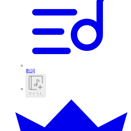
歌詞
マイうた