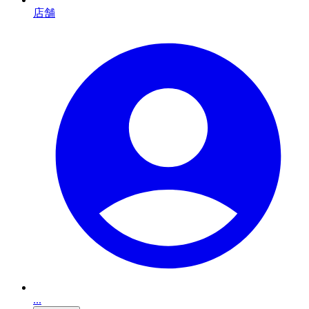
店舗
...