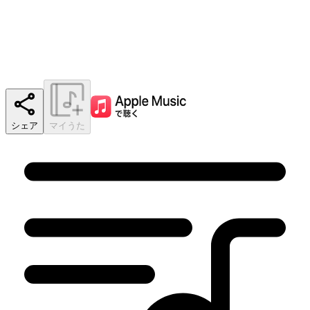
シェア
マイうた