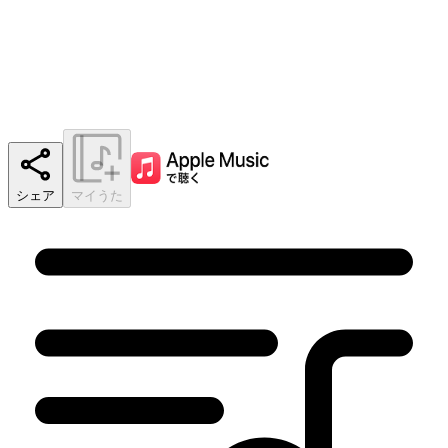
シェア
マイうた