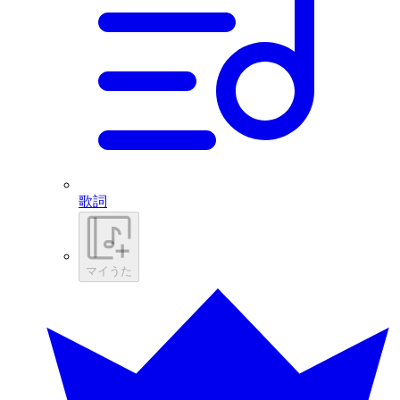
歌詞
マイうた