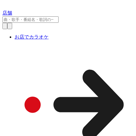
店舗
お店でカラオケ