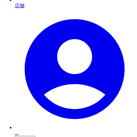
店舗
...