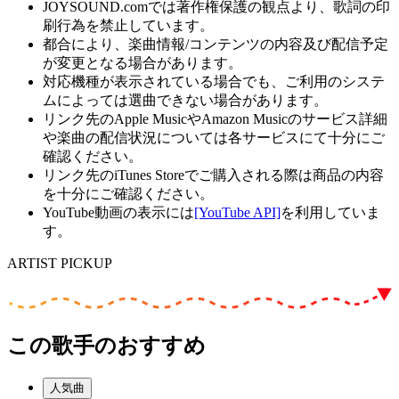
JOYSOUND.comでは著作権保護の観点より、歌詞の印
刷行為を禁止しています。
都合により、楽曲情報/コンテンツの内容及び配信予定
が変更となる場合があります。
対応機種が表示されている場合でも、ご利用のシステ
ムによっては選曲できない場合があります。
リンク先のApple MusicやAmazon Musicのサービス詳細
や楽曲の配信状況については各サービスにて十分にご
確認ください。
リンク先のiTunes Storeでご購入される際は商品の内容
を十分にご確認ください。
YouTube動画の表示には
[YouTube API]
を利用していま
す。
ARTIST PICKUP
この歌手のおすすめ
人気曲