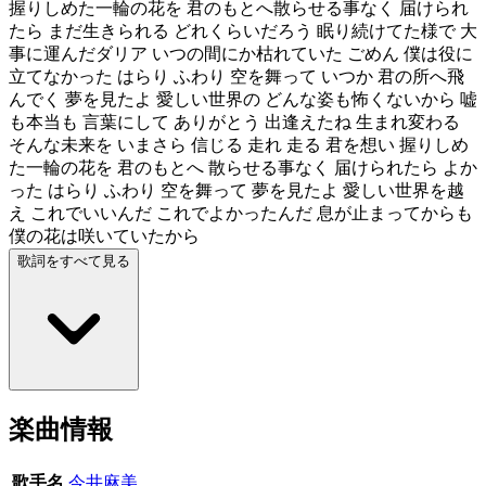
握りしめた一輪の花を 君のもとへ散らせる事なく 届けられ
たら まだ生きられる どれくらいだろう 眠り続けてた様で 大
事に運んだダリア いつの間にか枯れていた ごめん 僕は役に
立てなかった はらり ふわり 空を舞って いつか 君の所へ飛
んでく 夢を見たよ 愛しい世界の どんな姿も怖くないから 嘘
も本当も 言葉にして ありがとう 出逢えたね 生まれ変わる
そんな未来を いまさら 信じる 走れ 走る 君を想い 握りしめ
た一輪の花を 君のもとへ 散らせる事なく 届けられたら よか
った はらり ふわり 空を舞って 夢を見たよ 愛しい世界を越
え これでいいんだ これでよかったんだ 息が止まってからも
僕の花は咲いていたから
歌詞をすべて見る
楽曲情報
歌手名
今井麻美