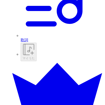
歌詞
マイうた