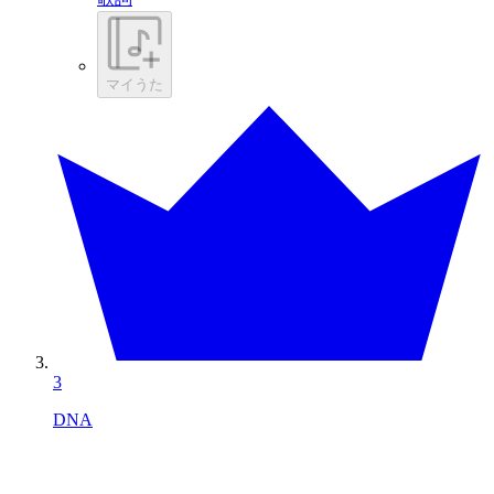
マイうた
3
DNA