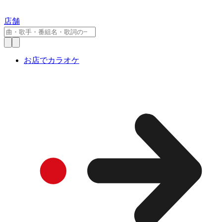
店舗
お店でカラオケ