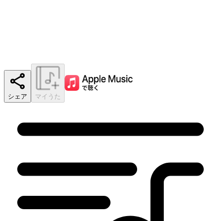
シェア
マイうた