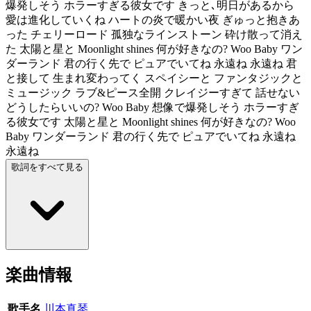
爆発しそう ホラーすぎる彼女です きっと､明日があるから
愛は進化していくね ハートの炎で暖かい夜 ぎゅっと抱きあ
った チェリーロード 孤独なラインストーン 砕け散って消え
た 太陽と星と Moonlight shines 何が好きなの? Woo Baby ワン
ダーランド 君の行く先で ピュアでいてね 永遠ね 永遠ね 君
と接して 生まれ変わってく スペイシーと ファンタジックと
ミュージック ラブ&ピース全開 クレイジーすぎて 話せない
どうしたらいいの? Woo Baby 想像で爆発しそう ホラーすぎ
る彼女です 太陽と星と Moonlight shines 何が好きなの? Woo
Baby ワンダーランド 君の行く先で ピュアでいてね 永遠ね
永遠ね
歌詞をすべて見る
楽曲情報
歌手名
川本真琴