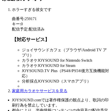
ホラーすぎる彼女です
曲番号
:
259171
キー
:
0
配信予定
:
配信済み
【対応サービス】
ジョイサウンドカフェ（ブラウザ/Android TV ア
プリ）
カラオケJOYSOUND for Nintendo Switch
カラオケJOYSOUND for Steam
JOYSOUND.TV Plus（PS4®/PS5®後方互換機能対
応）
分析採点JOYSOUND（スマホアプリ）
家庭用カラオケサービスを見る
JOYSOUND.comでは著作権保護の観点より、歌詞の印
刷行為を禁止しています。
都合により、楽曲情報/コンテンツの内容及び配信予定