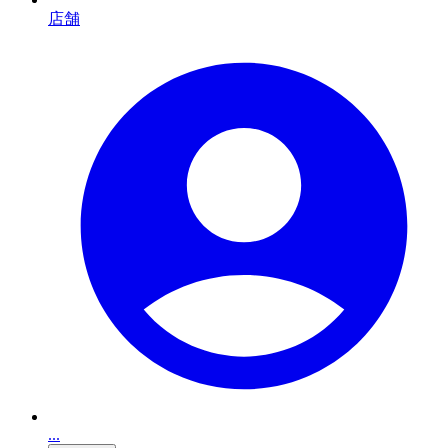
店舗
...