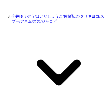
今井ゆうぞう/はいだしょうこ/佐藤弘道/タリキヨコ/ス
プー/アネム/ズズ/ジャコビ