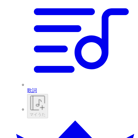
歌詞
マイうた