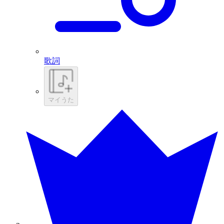
歌詞
マイうた