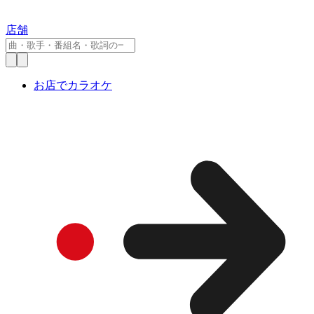
店舗
お店でカラオケ