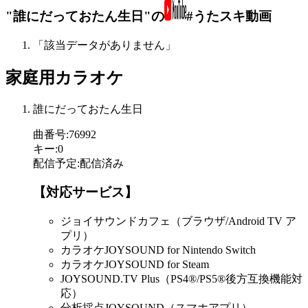
"誰にだっておたん生日"の
#うたスキ動画
「該当データがありません」
家庭用カラオケ
誰にだっておたん生日
曲番号
:
76992
キー
:
0
配信予定
:
配信済み
【対応サービス】
ジョイサウンドカフェ（ブラウザ/Android TV ア
プリ）
カラオケJOYSOUND for Nintendo Switch
カラオケJOYSOUND for Steam
JOYSOUND.TV Plus（PS4®/PS5®後方互換機能対
応）
分析採点JOYSOUND（スマホアプリ）