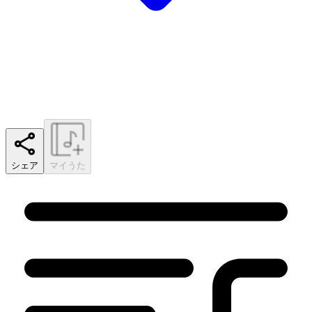
シェア
マイうた