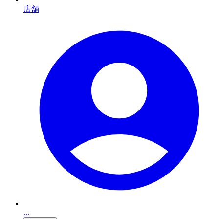
店舗
...