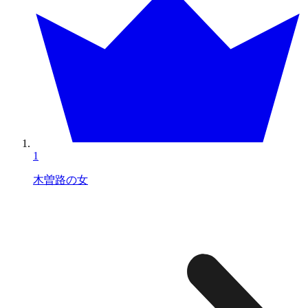
1
木曽路の女