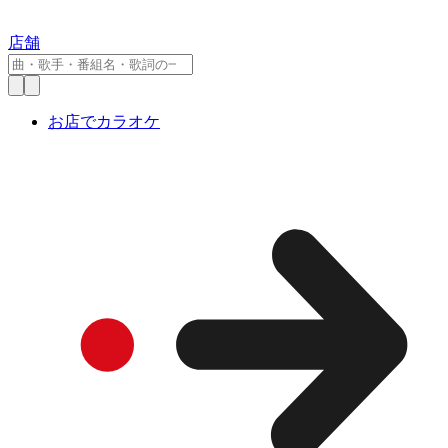
店舗
お店でカラオケ