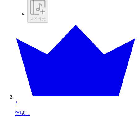
マイうた
3
運試し