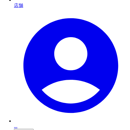
店舗
...