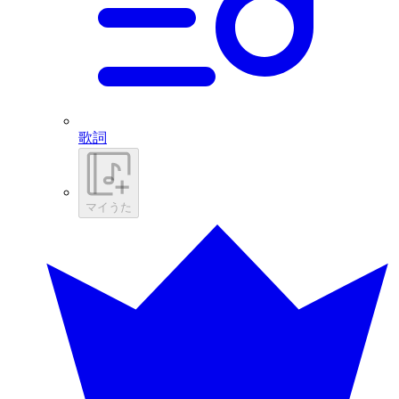
歌詞
マイうた