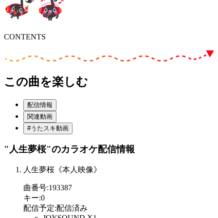
CONTENTS
この曲を楽しむ
配信情報
関連動画
#うたスキ動画
"人生夢桜"
のカラオケ配信情報
人生夢桜《本人映像》
曲番号
:
193387
キー
:
0
配信予定
:
配信済み
JOYSOUND X1