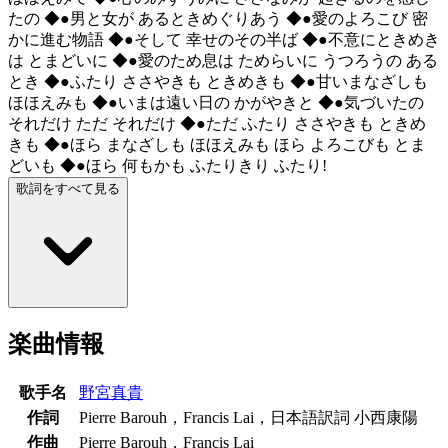
たの ◆●男と女が あるときめぐりあう ◆●愛のよろこび 密
かに進む物語 ◆●そして 幸せのその半ば ◆●不意にときめき
は とまどいに ◆●愛のため息は ためらいに うつろうの ある
とき ◆●ふたり ささやきも ときめきも ◆●甘いまなざしも
ほほえみも ◆●いまは遠い日の かがやきと ◆●気づいたの
それだけ ただ それだけ ◆●ただ ふたり ささやきも ときめ
きも ◆●ほら まなざしも ほほえみも ほら よろこびも とま
どいも ◆●ほら 何もかも ふたりきり ふたり!
歌詞をすべて見る
楽曲情報
歌手名
野宮真貴
作詞
Pierre Barouh，Francis Lai，日本語訳詞 小西康陽
作曲
Pierre Barouh，Francis Lai