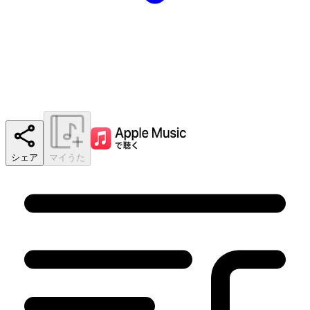
シェア
マイうた