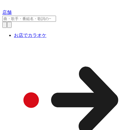
店舗
お店でカラオケ