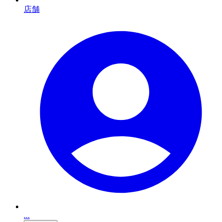
店舗
...