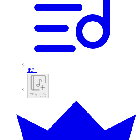
歌詞
マイうた