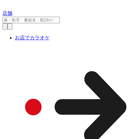
店舗
お店でカラオケ