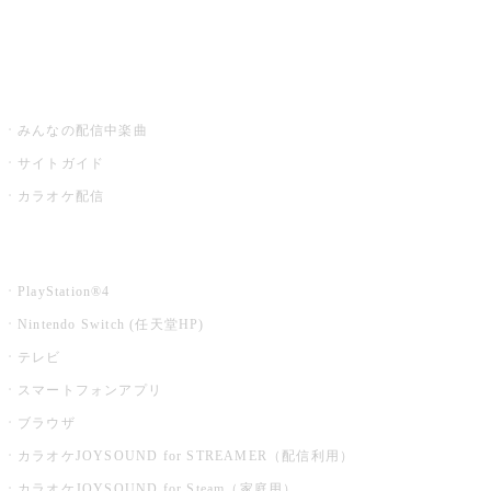
みるハコ
うたスキ ミュージックポスト
みんなの配信中楽曲
サイトガイド
カラオケ配信
家庭用カラオケ
PlayStation®4
Nintendo Switch (任天堂HP)
テレビ
スマートフォンアプリ
ブラウザ
カラオケJOYSOUND for STREAMER（配信利用）
カラオケJOYSOUND for Steam（家庭用）