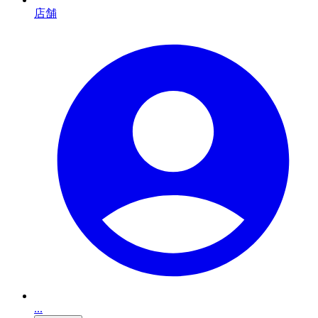
店舗
...