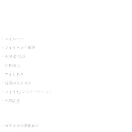
イベント・キャンペーン
うたスキ
マイルーム
マイうたスキ動画
全国採点GP
分析採点
マイりれき
前回のカラオケ
マイうた/マイアーティスト
各種設定
お店でカラオケ
カラオケ最新配信曲