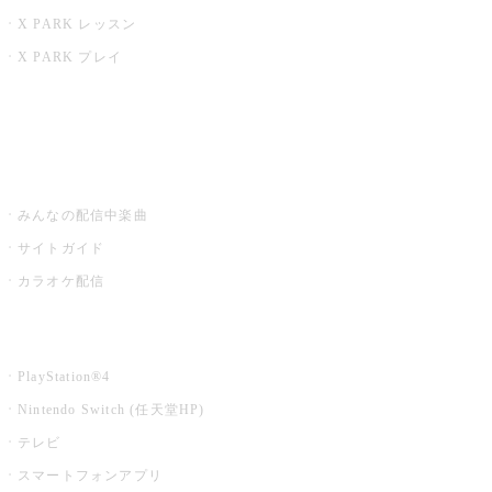
X PARK レッスン
X PARK プレイ
みるハコ
うたスキ ミュージックポスト
みんなの配信中楽曲
サイトガイド
カラオケ配信
家庭用カラオケ
PlayStation®4
Nintendo Switch (任天堂HP)
テレビ
スマートフォンアプリ