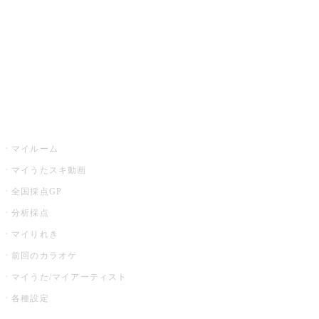
カラオケ店舗検索
全国カラオケ大会
イベント・キャンペーン
うたスキ
マイルーム
マイうたスキ動画
全国採点GP
分析採点
マイりれき
前回のカラオケ
マイうた/マイアーティスト
各種設定