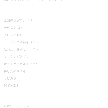
お店でもっと楽しむ
全国採点グランプリ
分析採点AI＋
うたスキ動画
カラオケで楽器を弾こう
歌いたい曲をリクエスト
キョクナビアプリ
オートボーカルエフェクト
あなたの最適キー
サビカラ
JOYKIDS
X PARK
X PARK パーティー