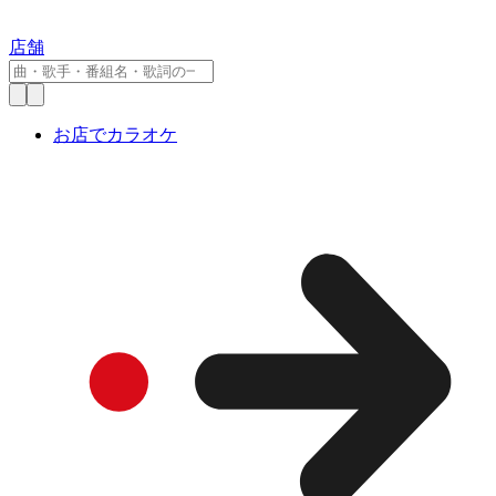
店舗
お店でカラオケ