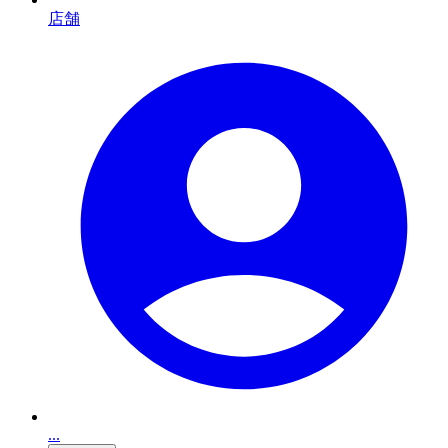
店舗
...