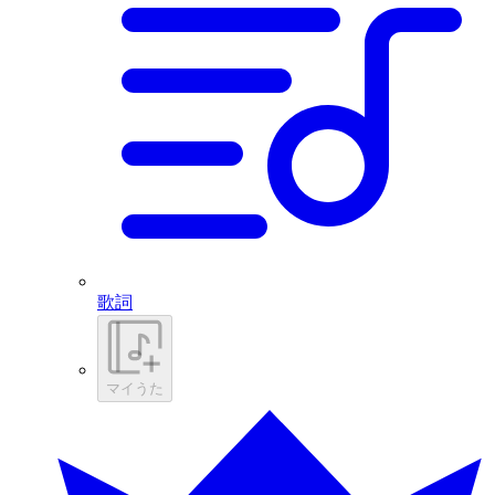
歌詞
マイうた