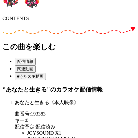
CONTENTS
この曲を楽しむ
配信情報
関連動画
#うたスキ動画
"あなたと生きる"
のカラオケ配信情報
あなたと生きる《本人映像》
曲番号
:
193383
キー
:
0
配信予定
:
配信済み
JOYSOUND X1