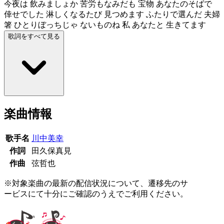
今夜は 飲みましょか 苦労もなみだも 宝物 あなたのそばで
倖せでした 淋しくなるたび 見つめます ふたりで選んだ 夫婦
箸 ひとりぼっちじゃ ないものね 私 あなたと 生きてます
歌詞をすべて見る
楽曲情報
歌手名
川中美幸
作詞
田久保真見
作曲
弦哲也
※対象楽曲の最新の配信状況について、遷移先のサ
ービスにて十分にご確認のうえでご利用ください。