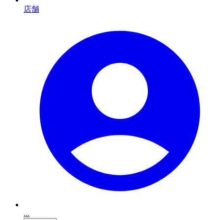
店舗
...