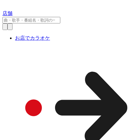
店舗
お店でカラオケ