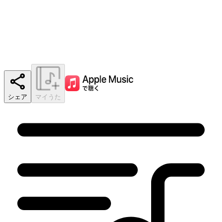
シェア
マイうた