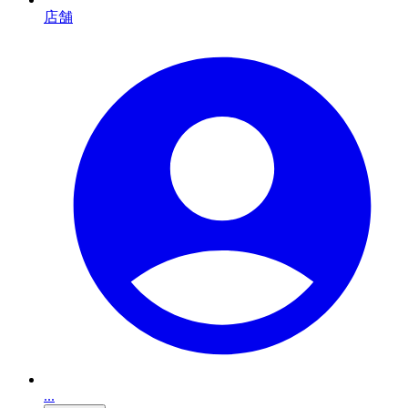
店舗
...