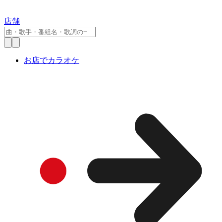
店舗
お店でカラオケ