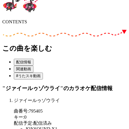
CONTENTS
この曲を楽しむ
配信情報
関連動画
#うたスキ動画
"ジァイールゥゾウライ"
のカラオケ配信情報
ジァイールゥゾウライ
曲番号
:
795405
キー
:
0
配信予定
:
配信済み
JOYSOUND X1