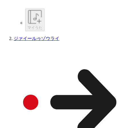
マイうた
ジァイールゥゾウライ