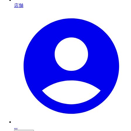
店舗
...