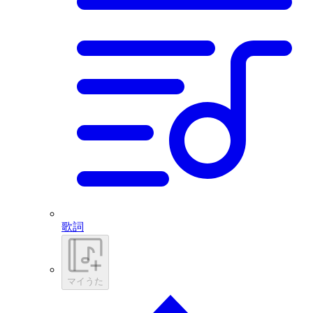
歌詞
マイうた