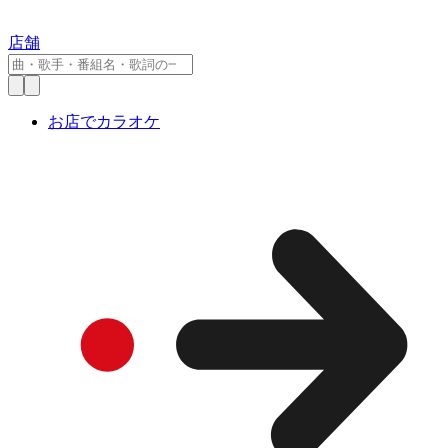
店舗
お店でカラオケ