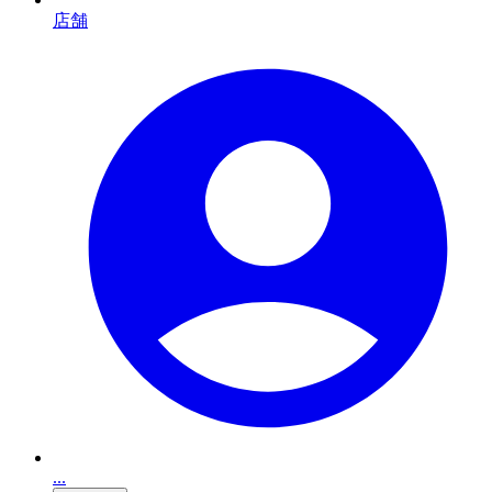
店舗
...