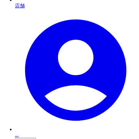
店舗
...