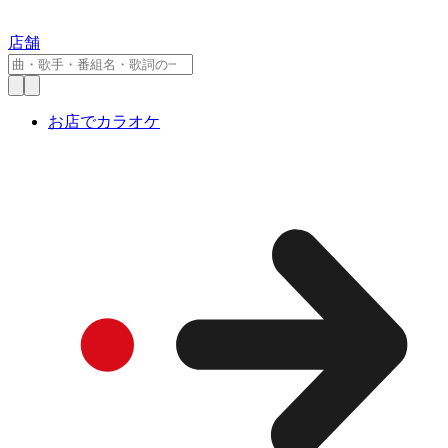
店舗
お店でカラオケ