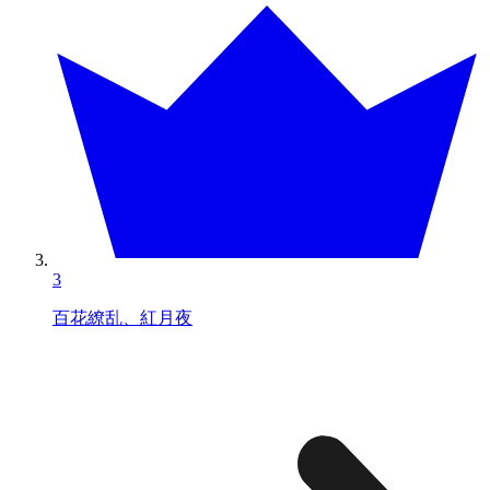
3
百花繚乱、紅月夜