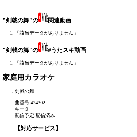
"剣戟の舞"の
関連動画
「該当データがありません」
"剣戟の舞"の
#うたスキ動画
「該当データがありません」
家庭用カラオケ
剣戟の舞
曲番号
:
424302
キー
:
0
配信予定
:
配信済み
【対応サービス】