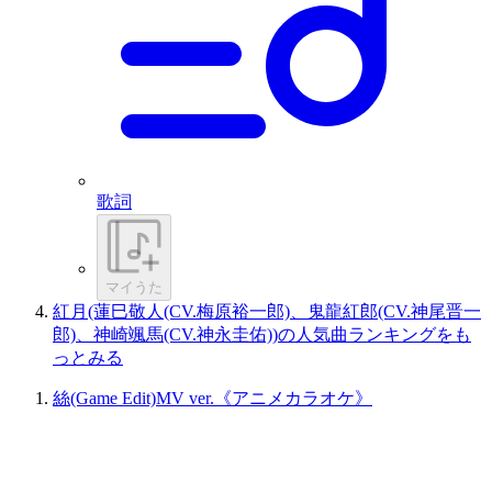
歌詞
マイうた
紅月(蓮巳敬人(CV.梅原裕一郎)、鬼龍紅郎(CV.神尾晋一
郎)、神崎颯馬(CV.神永圭佑))の人気曲ランキングをも
っとみる
絲(Game Edit)MV ver.《アニメカラオケ》