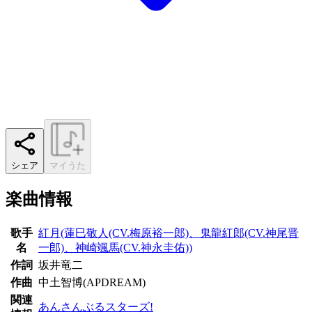
シェア
マイうた
楽曲情報
歌手
紅月(蓮巳敬人(CV.梅原裕一郎)、鬼龍紅郎(CV.神尾晋
名
一郎)、神崎颯馬(CV.神永圭佑))
作詞
坂井竜二
作曲
中土智博(APDREAM)
関連
あんさんぶるスターズ!