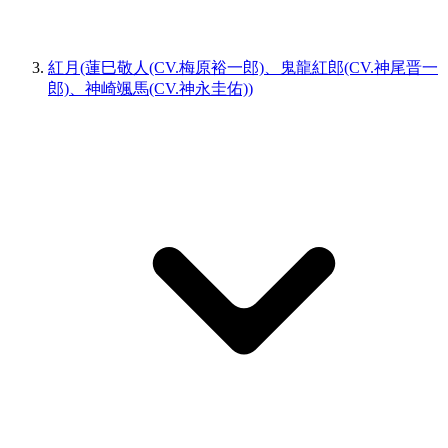
紅月(蓮巳敬人(CV.梅原裕一郎)、鬼龍紅郎(CV.神尾晋一
郎)、神崎颯馬(CV.神永圭佑))