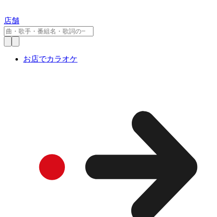
店舗
お店でカラオケ