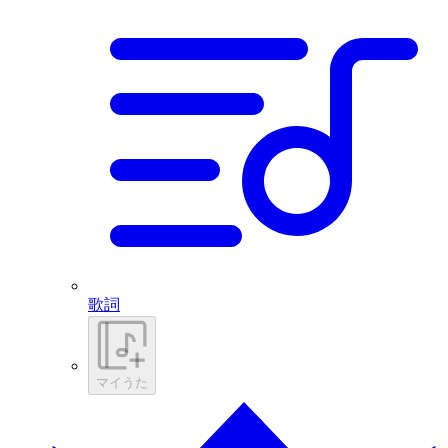
歌詞
マイうた