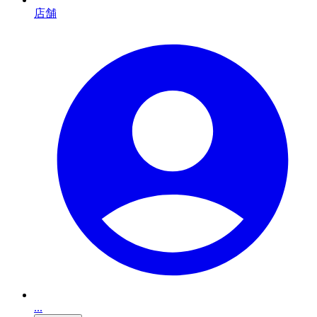
店舗
...