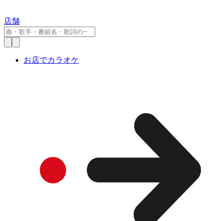
店舗
お店でカラオケ