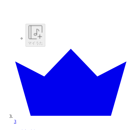
マイうた
3