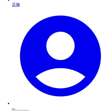
店舗
...