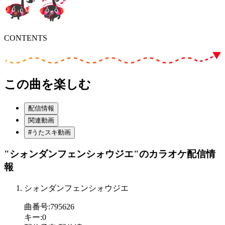
CONTENTS
この曲を楽しむ
配信情報
関連動画
#うたスキ動画
"シォンダンフェンシォウジエ"
のカラオケ配信情
報
シォンダンフェンシォウジエ
曲番号
:
795626
キー
:
0